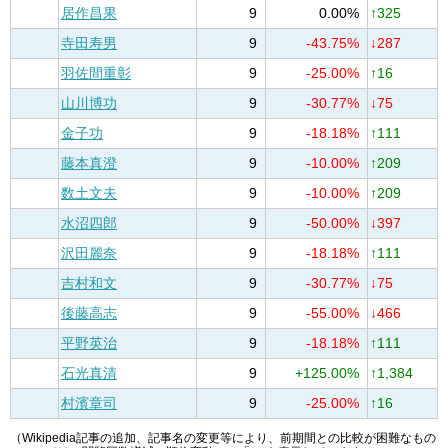
居作昌果
9
0.00%
↑325
寺田寿男
9
-43.75%
↓287
羽佐間重彰
9
-25.00%
↑16
山川博功
9
-30.77%
↓75
金子功
9
-18.18%
↑111
藤本真澄
9
-10.00%
↑209
数土文夫
9
-10.00%
↑209
水沼四郎
9
-50.00%
↓397
沢田麗奈
9
-18.18%
↑111
吉村和文
9
-30.77%
↓75
後藤高志
9
-55.00%
↓466
平野英治
9
-18.18%
↑111
石光真清
9
+125.00%
↑1,384
村濱章司
9
-25.00%
↑16
（Wikipedia記事の追加、記事名の変更等により、前期間との比較が困難なもの