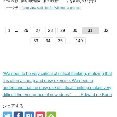
については、閲覧回数増減、順位変動に、「-」を表示しています）
（データ元：
Page view statistics for Wikimedia projects
）
1
...
26
27
28
29
30
31
32
33
34
35
...
149
“We need to be very critical of critical thinking, realizing that
it is often a cheap and easy exercise. We need to
understand that the easy use of critical thinking makes very
difficult the emergence of new ideas.” — Edward de Bono
シェアする