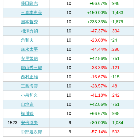
藤田隆志
10
+66.67%
↑948
三喜本恵美
10
+150.00%
↑1,483
国本哲秀
10
+233.33%
↑1,879
相澤秀禎
10
-47.37%
↓334
角和夫
10
-23.08%
↑24
森永太平
10
-44.44%
↓298
安里繁信
10
+42.86%
↑751
鍵山秀三郎
10
-33.33%
↓121
西村正雄
10
-16.67%
↑115
三島海雲
10
-28.57%
↓48
小泉和久
10
-41.18%
↓242
山地進
10
+42.86%
↑751
横川端
10
+66.67%
↑948
1523
安倍徹夫
9
+80.00%
↑1,084
中部幾次郎
9
-57.14%
↓503