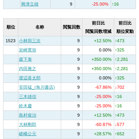
興津立雄
9
-25.00%
↑16
前日比
前日比
順位
名称
閲覧回数
閲覧回数増減
順位変動
1523
小林與三次
9
+12.50%
↑473
岩崎寛弥
9
0.00%
↑325
森下泰
9
+350.00%
↑2,281
内田雅之
9
+350.00%
↑2,281
渡辺喜太郎
9
0.00%
↑325
安田猛_(角川書店)
9
-67.86%
↓702
三木雄信
9
-25.00%
↑16
鈴木慶
9
-25.00%
↑16
島村俊治
9
+12.50%
↑473
大林剛郎
9
-60.87%
↓577
嵯峨公元
9
+28.57%
↑652