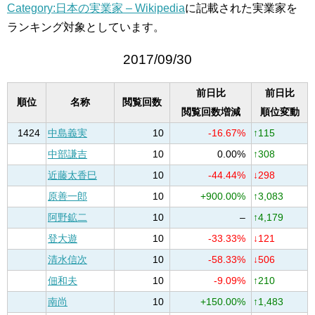
Category:日本の実業家 – Wikipedia
に記載された実業家を
ランキング対象としています。
2017/09/30
前日比
前日比
順位
名称
閲覧回数
閲覧回数増減
順位変動
1424
中島義実
10
-16.67%
↑115
中部謙吉
10
0.00%
↑308
近藤太香巳
10
-44.44%
↓298
原善一郎
10
+900.00%
↑3,083
阿野鉱二
10
–
↑4,179
登大遊
10
-33.33%
↓121
清水信次
10
-58.33%
↓506
佃和夫
10
-9.09%
↑210
南尚
10
+150.00%
↑1,483