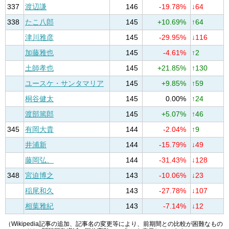
337
渡辺謙
146
-19.78%
↓64
338
たこ八郎
145
+10.69%
↑64
津川雅彦
145
-29.95%
↓116
加藤雅也
145
-4.61%
↑2
土師孝也
145
+21.85%
↑130
ユースケ・サンタマリア
145
+9.85%
↑59
桐谷健太
145
0.00%
↑24
渡部篤郎
145
+5.07%
↑46
345
有岡大貴
144
-2.04%
↑9
井浦新
144
-15.79%
↓49
藤岡弘、
144
-31.43%
↓128
348
宮迫博之
143
-10.06%
↓23
稲尾和久
143
-27.78%
↓107
相葉雅紀
143
-7.14%
↓12
（Wikipedia記事の追加、記事名の変更等により、前期間との比較が困難なもの