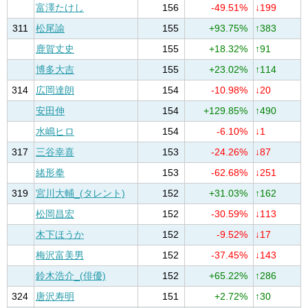
富澤たけし
156
-49.51%
↓199
311
松尾諭
155
+93.75%
↑383
鹿賀丈史
155
+18.32%
↑91
博多大吉
155
+23.02%
↑114
314
広岡達朗
154
-10.98%
↓20
安田伸
154
+129.85%
↑490
水嶋ヒロ
154
-6.10%
↓1
317
三谷幸喜
153
-24.26%
↓87
緒形拳
153
-62.68%
↓251
319
宮川大輔_(タレント)
152
+31.03%
↑162
松岡昌宏
152
-30.59%
↓113
木下ほうか
152
-9.52%
↓17
梅沢富美男
152
-37.45%
↓143
鈴木浩介_(俳優)
152
+65.22%
↑286
324
唐沢寿明
151
+2.72%
↑30