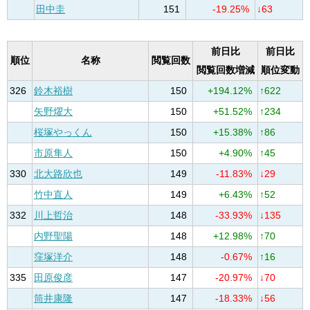
田中圭
151
-19.25%
↓63
前日比
前日比
順位
名称
閲覧回数
閲覧回数増減
順位変動
326
鈴木裕樹
150
+194.12%
↑622
矢野燿大
150
+51.52%
↑234
桜塚やっくん
150
+15.38%
↑86
市原隼人
150
+4.90%
↑45
330
北大路欣也
149
-11.83%
↓29
竹中直人
149
+6.43%
↑52
332
川上哲治
148
-33.93%
↓135
内野聖陽
148
+12.98%
↑70
窪塚洋介
148
-0.67%
↑16
335
田原俊彦
147
-20.97%
↓70
筒井康隆
147
-18.33%
↓56