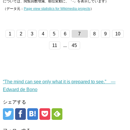
については、閲覧回数増減、順位変動に、「-」を表示しています）
（データ元：
Page view statistics for Wikimedia projects
）
1
2
3
4
5
6
7
8
9
10
11
...
45
“The mind can see only what it is prepared to see.” —
Edward de Bono
シェアする