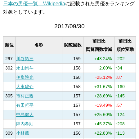
日本の男優一覧 – Wikipedia
に記載された男優をランキング
対象としています。
2017/09/30
前日比
前日比
順位
名称
閲覧回数
閲覧回数増減
順位変動
297
川谷拓三
159
+43.24%
↑202
302
永山絢斗
158
+2.60%
↑34
伊集院光
158
-25.12%
↓87
大東駿介
158
+31.67%
↑160
305
市村正親
157
+28.69%
↑145
有田哲平
157
-19.49%
↓57
中島健人
157
+25.60%
↑124
陣内孝則
157
+45.37%
↑208
309
小林薫
156
+22.83%
↑113