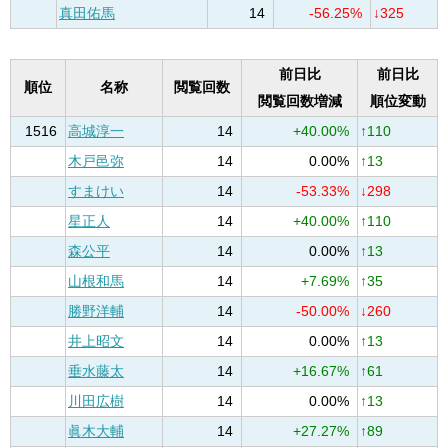
真田佑馬
14
-56.25%
↓325
前日比
前日比
順位
名称
閲覧回数
閲覧回数増減
順位変動
1516
高城淳一
14
+40.00%
↑110
木戸邑弥
14
0.00%
↑13
すまけい
14
-53.33%
↓298
星正人
14
+40.00%
↑110
森公平
14
0.00%
↑13
山根和馬
14
+7.69%
↑35
勝野洋輔
14
-50.00%
↓260
井上昭文
14
0.00%
↑13
垂水藤太
14
+16.67%
↑61
川田広樹
14
0.00%
↑13
眞木大輔
14
+27.27%
↑89