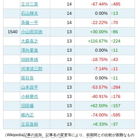
立川三貴
14
-67.44%
↓485
石山輝夫
14
0.00%
↑13
斉藤一平
14
-22.22%
↓70
1540
小山田宗徳
13
+30.00%
↑86
大森嘉之
13
+116.67%
↑224
澤向要進
13
0.00%
↑11
頭師孝雄
13
-18.75%
↓43
河津清三郎
13
-7.14%
↓11
蟇目良
13
0.00%
↑11
山本昌平
13
-53.57%
↓284
小林勝也
13
-40.91%
↓176
沼田爆
13
+62.50%
↑157
横内正
13
-74.00%
↓585
立花直樹
13
+8.33%
↑37
（Wikipedia記事の追加、記事名の変更等により、前期間との比較が困難なもの