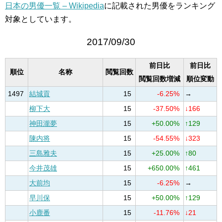
日本の男優一覧 – Wikipedia
に記載された男優をランキング
対象としています。
2017/09/30
前日比
前日比
順位
名称
閲覧回数
閲覧回数増減
順位変動
1497
結城貢
15
-6.25%
→
柳下大
15
-37.50%
↓166
神田瀧夢
15
+50.00%
↑129
陳内将
15
-54.55%
↓323
三島雅夫
15
+25.00%
↑80
今井茂雄
15
+650.00%
↑461
大前均
15
-6.25%
→
早川保
15
+50.00%
↑129
小鹿番
15
-11.76%
↓21