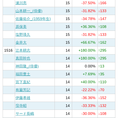
瀬川亮
15
-37.50%
↓166
山本耕一_(俳優)
15
-31.82%
↓133
佐藤佑介_(1959年生)
15
-34.78%
↓147
原保美
15
+36.36%
↑108
塩野瑛久
15
-31.82%
↓133
金井大
15
+66.67%
↑162
1516
辻本耕志
14
+180.00%
↑295
真田幹也
14
+180.00%
↑295
神田隆_(俳優)
14
0.00%
↑13
福田豊土
14
+7.69%
↑35
宮下直紀
14
+40.00%
↑110
有薗芳記
14
-22.22%
↓70
伊藤孝雄
14
-36.36%
↓152
窪寺昭
14
-33.33%
↓132
サード長嶋
14
-30.00%
↓108