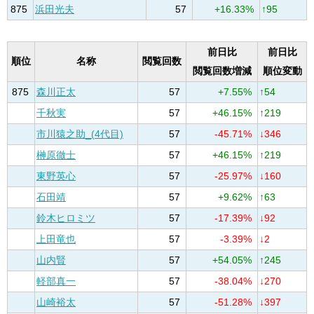
875
浜田光夫
57
+16.33%
↑95
前日比
前日比
順位
名称
閲覧回数
閲覧回数増減
順位変動
875
森川正太
57
+7.55%
↑54
千秋実
57
+46.15%
↑219
市川猿之助_(4代目)
57
-45.71%
↓346
榊原徹士
57
+46.15%
↑219
東野英心
57
-25.97%
↓160
石田靖
57
+9.62%
↑63
鈴木ヒロミツ
57
-17.39%
↓92
上田竜也
57
-3.39%
↓2
山内賢
57
+54.05%
↑245
軽部真一
57
-38.04%
↓270
山崎裕太
57
-51.28%
↓397