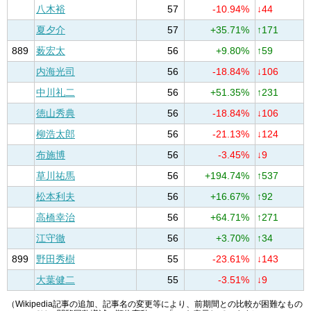
八木裕
57
-10.94%
↓44
夏夕介
57
+35.71%
↑171
889
薮宏太
56
+9.80%
↑59
内海光司
56
-18.84%
↓106
中川礼二
56
+51.35%
↑231
徳山秀典
56
-18.84%
↓106
柳浩太郎
56
-21.13%
↓124
布施博
56
-3.45%
↓9
草川祐馬
56
+194.74%
↑537
松本利夫
56
+16.67%
↑92
高橋幸治
56
+64.71%
↑271
江守徹
56
+3.70%
↑34
899
野田秀樹
55
-23.61%
↓143
大葉健二
55
-3.51%
↓9
（Wikipedia記事の追加、記事名の変更等により、前期間との比較が困難なもの