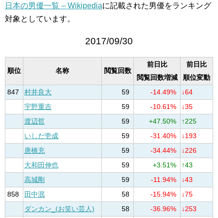
日本の男優一覧 – Wikipedia
に記載された男優をランキング
対象としています。
2017/09/30
前日比
前日比
順位
名称
閲覧回数
閲覧回数増減
順位変動
847
村井良大
59
-14.49%
↓64
宇野重吉
59
-10.61%
↓35
渡辺哲
59
+47.50%
↑225
いしだ壱成
59
-31.40%
↓193
唐橋充
59
-34.44%
↓226
大和田伸也
59
+3.51%
↑43
高城剛
59
-11.94%
↓43
858
田中泯
58
-15.94%
↓75
ダンカン_(お笑い芸人)
58
-36.96%
↓253