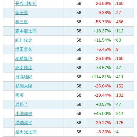
長谷川初範
58
-26.58%
↓160
金子昇
58
-9.38%
↓27
桂三度
58
-55.73%
↓456
森本龍太郎
58
+18.37%
↑112
細川俊之
58
+11.54%
↑80
増田貴久
58
-6.45%
↓9
穂積隆信
58
-26.58%
↓160
綿引勝彦
58
+3.57%
↑47
日高晤郎
58
+114.81%
↑411
杉浦太陽
58
-25.64%
↓152
照英
58
-19.44%
↓102
岩松了
58
+3.57%
↑47
小池朝雄
58
+45.00%
↑214
溝端淳平
58
-29.27%
↓175
柴田光太郎
58
-3.33%
↑4