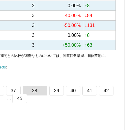
3
0.00%
↑8
3
-40.00%
↓84
3
-50.00%
↓131
3
0.00%
↑8
3
+50.00%
↑63
り、前期間との比較が困難なものについては、閲覧回数増減、順位変動に、
ects
）
37
38
39
40
41
42
...
45