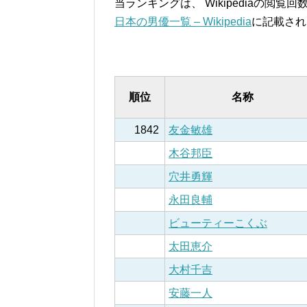
当ランキングは、 Wikipediaの閲
日本の男優一覧 – Wikipedia
に記載され
順位
名称
1842
友金敏雄
木谷邦臣
穴井勇輝
永田良輔
ビューティーこくぶ
太田恵介
大村千吉
安藤一人