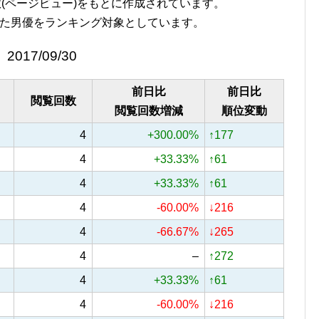
覧回数(ページビュー)をもとに作成されています。
た男優をランキング対象としています。
2017/09/30
前日比
前日比
閲覧回数
閲覧回数増減
順位変動
4
+300.00%
↑177
4
+33.33%
↑61
4
+33.33%
↑61
4
-60.00%
↓216
4
-66.67%
↓265
4
–
↑272
4
+33.33%
↑61
4
-60.00%
↓216