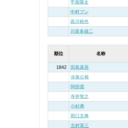
平泉陽太
中村ブン
高川裕也
川喜多雄二
順位
名称
1842
田島真吾
冷泉公裕
阿部渡
寺井智之
小杉勇
田口主将
北村英三