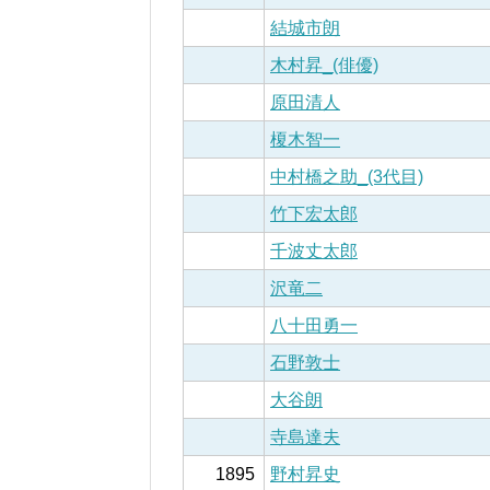
結城市朗
木村昇_(俳優)
原田清人
榎木智一
中村橋之助_(3代目)
竹下宏太郎
千波丈太郎
沢竜二
八十田勇一
石野敦士
大谷朗
寺島達夫
1895
野村昇史