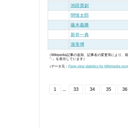
池田貴尉
間慎太郎
藤木義勝
新井一典
渥美博
（Wikipedia記事の追加、記事名の変更等によ
「-」を表示しています）
（データ元：
Page view statistics for Wikimedia proj
1
...
33
34
35
36