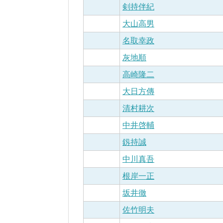
剣持伴紀
大山高男
名取幸政
灰地順
高崎隆二
大日方傳
清村耕次
中井啓輔
釼持誠
中川真吾
根岸一正
坂井徹
佐竹明夫