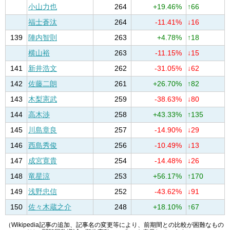
小山力也
264
+19.46%
↑66
福士蒼汰
264
-11.41%
↓16
139
陣内智則
263
+4.78%
↑18
横山裕
263
-11.15%
↓15
141
新井浩文
262
-31.05%
↓62
142
佐藤二朗
261
+26.70%
↑82
143
木梨憲武
259
-38.63%
↓80
144
高木渉
258
+43.33%
↑135
145
川島章良
257
-14.90%
↓29
146
西島秀俊
256
-10.49%
↓13
147
成宮寛貴
254
-14.48%
↓26
148
竜星涼
253
+56.17%
↑170
149
浅野忠信
252
-43.62%
↓91
150
佐々木蔵之介
248
+18.10%
↑67
（Wikipedia記事の追加、記事名の変更等により、前期間との比較が困難なもの