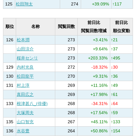
125
松田翔太
274
+39.09%
↑117
前日比
前日比
順位
名称
閲覧回数
閲覧回数増減
順位変動
126
松本潤
273
+3.41%
↑21
山田涼介
273
+9.64%
↑37
桜井センリ
273
+203.33%
↑495
129
内村光良
272
-18.32%
↓30
130
松田龍平
270
+9.31%
↑36
131
村上淳
269
+11.16%
↑49
真田広之
269
+17.98%
↑61
133
根津甚八_(俳優)
268
-34.31%
↓64
大塚周夫
268
+17.54%
↑59
135
山口智充
267
+45.11%
↑133
136
水谷豊
264
+50.86%
↑154