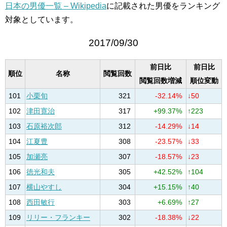
日本の男優一覧 – Wikipedia
に記載された男優をランキング
対象としています。
2017/09/30
前日比
前日比
順位
名称
閲覧回数
閲覧回数増減
順位変動
101
小栗旬
321
-32.14%
↓50
102
津田寛治
317
+99.37%
↑223
103
石原裕次郎
312
-14.29%
↓14
104
江夏豊
308
-23.57%
↓33
105
加瀬亮
307
-18.57%
↓23
106
徳光和夫
305
+42.52%
↑104
107
横山やすし
304
+15.15%
↑40
108
西田敏行
303
+6.69%
↑27
109
リリー・フランキー
302
-18.38%
↓22