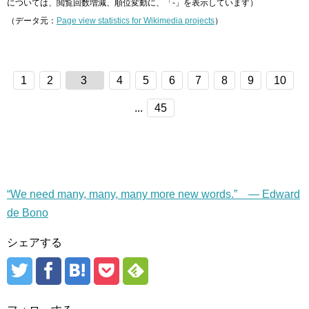
については、閲覧回数増減、順位変動に、「-」を表示しています）
（データ元：
Page view statistics for Wikimedia projects
）
1
2
3
4
5
6
7
8
9
10
...
45
“We need many, many, many more new words.” — Edward
de Bono
シェアする