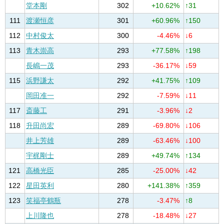
堂本剛
302
+10.62%
↑31
111
渡瀬恒彦
301
+60.96%
↑150
112
中村俊太
300
-4.46%
↓6
113
青木崇高
293
+77.58%
↑198
長嶋一茂
293
-36.17%
↓59
115
浜野謙太
292
+41.75%
↑109
岡田准一
292
-7.59%
↓11
117
斎藤工
291
-3.96%
↓2
118
升田尚宏
289
-69.80%
↓106
井上芳雄
289
-63.46%
↓100
宇梶剛士
289
+49.74%
↑134
121
高橋光臣
285
-25.00%
↓42
122
星田英利
280
+141.38%
↑359
123
笑福亭鶴瓶
278
-3.47%
↑8
上川隆也
278
-18.48%
↓27