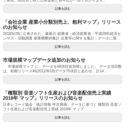
て表現。品目別でみた出荷金額と前年比が一目で分かります。
記事を読む
「会社企業 産業小分類別売上、粗利マップ」リリース
のお知らせ
2018/6/28に公表された、最新の 総務省・経済産業省「平成28年経済セ
ンサス－活動調査 産業横断的集計 企業等に関する集計」データに基...
記事を読む
市場規模マップデータ追加のお知らせ
市場規模マップ に、データを68項目追加致しました。 データ項目数
は、初期リリース時(2012/8/18)データ75項目とあわせ、計14...
記事を読む
「種類別 音楽ソフト生産および音楽配信売上実績
2018年 マップ」リリースのお知らせ
日本レコード協会「統計情報 年次推移」データに基づく 種類別 音楽ソ
フト生産および音楽配信売上実績 2018年 マップ ...
記事を読む