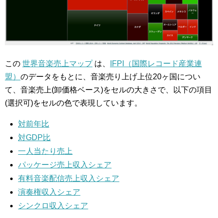
この
世界音楽売上マップ
は、
IFPI（国際レコード産業連
盟）
のデータをもとに、音楽売り上げ上位20ヶ国につい
て、音楽売上(卸価格ベース)をセルの大きさで、以下の項目
(選択可)をセルの色で表現しています。
対前年比
対GDP比
一人当たり売上
パッケージ売上収入シェア
有料音楽配信売上収入シェア
演奏権収入シェア
シンクロ収入シェア