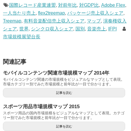
国際レコード産業連盟
,
対前年比
,
対GDP比
,
Adobe Flex
,
一人当たり売上
,
flex2treemap
,
パッケージ売上収入シェア
,
Treemap
,
有料音楽配信売上収入シェア
,
マップ
,
演奏権収入
シェア
,
世界
,
シンクロ収入シェア
,
国別
,
音楽売上
,
IFPI
市場規模展望台長
関連記事
モバイルコンテンツ関連市場規模マップ 2014年
モバイルコンテンツ関連の市場規模をビジュアルなマップとして表現。
市場カテゴリー別でみた市場規模と前年比が一目で分かります。
記事を読む
スポーツ用品市場規模マップ 2015
スポーツ用品の国内市場規模をビジュアルなマップとして表現。カテゴ
リー別でみた市場規模と前年比が一目で分かります。
記事を読む