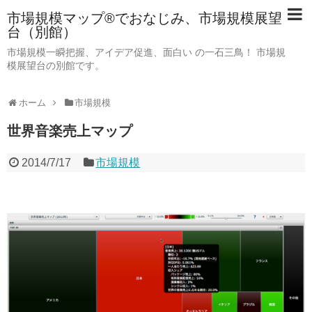
市場規模マップ®でおなじみ、市場規模展望
台（別館）
市場規模一瞬把握、アイデア促進、面白い の一石三鳥！ 市場規
模展望台の別館です。
ホーム
市場規模
世界音楽売上マップ
2014/7/17
市場規模