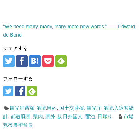
“We need many, many, many more new words.” — Edward
de Bono
シェアする
フォローする
観光消費額
,
観光目的
,
国土交通省
,
観光庁
,
観光入込客統
計
,
都道府県
,
県内
,
県外
,
訪日外国人
,
宿泊
,
日帰り
市場
規模展望台長