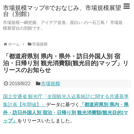
市場規模マップ®でおなじみ、市場規模展望
台（別館）
市場規模一瞬把握、アイデア促進、面白い の一石三鳥！ 市場規
模展望台の別館です。
ホーム
市場規模
「都道府県別 県内・県外・訪日外国人別 宿
泊・日帰り別 観光消費額(観光目的)マップ」リ
リースのお知らせ
2018/8/22
市場規模
国土交通省 観光庁「全国観光入込客統計に関する共通基準
集計表【年間値】」
データに基づく
「都道府県別 県内・県
外・訪日外国人別 宿泊・日帰り別 観光消費額(観光目的)マ
ップ」
をリリースいたしました。