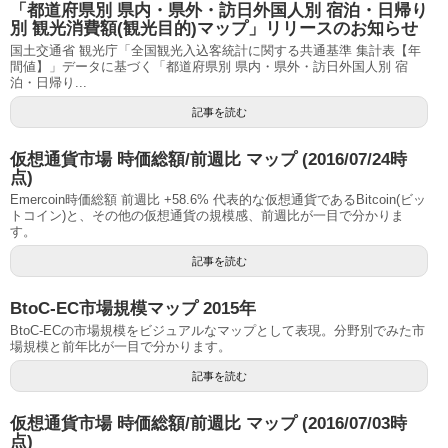
「都道府県別 県内・県外・訪日外国人別 宿泊・日帰り
別 観光消費額(観光目的)マップ」リリースのお知らせ
国土交通省 観光庁「全国観光入込客統計に関する共通基準 集計表【年
間値】」データに基づく「都道府県別 県内・県外・訪日外国人別 宿
泊・日帰り...
記事を読む
仮想通貨市場 時価総額/前週比 マップ (2016/07/24時
点)
Emercoin時価総額 前週比 +58.6% 代表的な仮想通貨であるBitcoin(ビッ
トコイン)と、その他の仮想通貨の規模感、前週比が一目で分かりま
す。
記事を読む
BtoC-EC市場規模マップ 2015年
BtoC-ECの市場規模をビジュアルなマップとして表現。分野別でみた市
場規模と前年比が一目で分かります。
記事を読む
仮想通貨市場 時価総額/前週比 マップ (2016/07/03時
点)