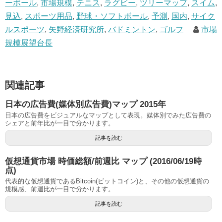
ーボール
,
市場規模
,
テニス
,
ラグビー
,
ツリーマップ
,
スイム
,
見込
,
スポーツ用品
,
野球・ソフトボール
,
予測
,
国内
,
サイク
ルスポーツ
,
矢野経済研究所
,
バドミントン
,
ゴルフ
市場
規模展望台長
関連記事
日本の広告費(媒体別広告費)マップ 2015年
日本の広告費をビジュアルなマップとして表現。媒体別でみた広告費の
シェアと前年比が一目で分かります。
記事を読む
仮想通貨市場 時価総額/前週比 マップ (2016/06/19時
点)
代表的な仮想通貨であるBitcoin(ビットコイン)と、その他の仮想通貨の
規模感、前週比が一目で分かります。
記事を読む