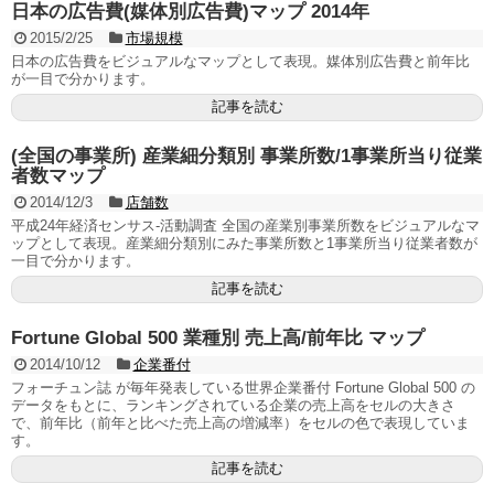
日本の広告費(媒体別広告費)マップ 2014年
2015/2/25
市場規模
日本の広告費をビジュアルなマップとして表現。媒体別広告費と前年比
が一目で分かります。
記事を読む
(全国の事業所) 産業細分類別 事業所数/1事業所当り従業
者数マップ
2014/12/3
店舗数
平成24年経済センサス-活動調査 全国の産業別事業所数をビジュアルなマ
ップとして表現。産業細分類別にみた事業所数と1事業所当り従業者数が
一目で分かります。
記事を読む
Fortune Global 500 業種別 売上高/前年比 マップ
2014/10/12
企業番付
フォーチュン誌 が毎年発表している世界企業番付 Fortune Global 500 の
データをもとに、ランキングされている企業の売上高をセルの大きさ
で、前年比（前年と比べた売上高の増減率）をセルの色で表現していま
す。
記事を読む