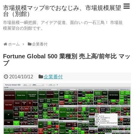
市場規模マップ®でおなじみ、市場規模展望
台（別館）
市場規模一瞬把握、アイデア促進、面白い の一石三鳥！ 市場規
模展望台の別館です。
ホーム
企業番付
Fortune Global 500 業種別 売上高/前年比 マッ
プ
2014/10/12
企業番付