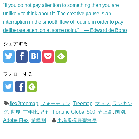
“If you do not pay attention to something then you are
unlikely to think about it. The creative pause is an
interruption in the smooth flow of routine in order to pay
deliberate attention at some point.” — Edward de Bono
シェアする
フォローする
flex2treemap
,
フォーチュン
,
Treemap
,
マップ
,
ランキン
グ
,
世界
,
前年比
,
番付
,
Fortune Global 500
,
売上高
,
国別
,
Adobe Flex
,
業種別
市場規模展望台長