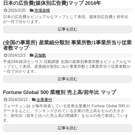
日本の広告費(媒体別広告費)マップ 2014年
2015/2/25
市場規模
日本の広告費をビジュアルなマップとして表現。媒体別広告費と前年比
が一目で分かります。
記事を読む
(全国の事業所) 産業細分類別 事業所数/1事業所当り従業
者数マップ
2014/12/3
店舗数
平成24年経済センサス-活動調査 全国の産業別事業所数をビジュアルなマ
ップとして表現。産業細分類別にみた事業所数と1事業所当り従業者数が
一目で分かります。
記事を読む
Fortune Global 500 業種別 売上高/前年比 マップ
2014/10/12
企業番付
フォーチュン誌 が毎年発表している世界企業番付 Fortune Global 500 の
データをもとに、ランキングされている企業の売上高をセルの大きさ
で、前年比（前年と比べた売上高の増減率）をセルの色で表現していま
す。
記事を読む