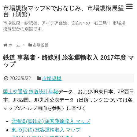
市場規模マップ®でおなじみ、市場規模展望
台（別館）
市場規模一瞬把握、アイデア促進、面白い の一石三鳥！ 市場規
模展望台の別館です。
ホーム
市場規模
鉄道 事業者・路線別 旅客運輸収入 2017年度 マ
ップ
2020/9/22
市場規模
国土交通省 鉄道統計年報
データ、およびJR東日本、JR西日
本、JR四国、JR九州公表データ（出所リンクについては各
マップのヘルプ画面を参照）に基づく
北海道(民鉄※) 旅客運輸収入 マップ
東北(民鉄) 旅客運輸収入 マップ