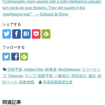
“Unfortunately many people with a high intelligence actually
turn out to be poor thinkers. They get caught in the
‘intelligence trap’” — Edward de Bono
シェアする
フォローする
当初予算
,
Adobe Flex
,
財務省
,
flex2treemap
,
ツリーマッ
プ
,
Treemap
,
マップ
,
国家予算
,
一般会計
,
特別会計
,
歳出
,
純
計ベース
,
財政規模
市場規模展望台長
関連記事