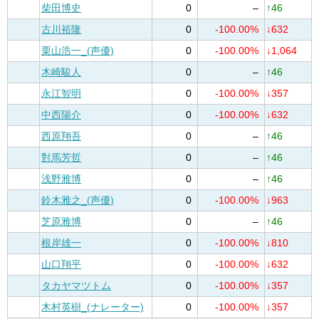
柴田博史
0
–
↑46
古川裕隆
0
-100.00%
↓632
栗山浩一_(声優)
0
-100.00%
↓1,064
木崎駿人
0
–
↑46
永江智明
0
-100.00%
↓357
中西陽介
0
-100.00%
↓632
西原翔吾
0
–
↑46
對馬芳哲
0
–
↑46
浅野雅博
0
–
↑46
鈴木雅之_(声優)
0
-100.00%
↓963
芝原雅博
0
–
↑46
根岸雄一
0
-100.00%
↓810
山口翔平
0
-100.00%
↓632
タカヤマツトム
0
-100.00%
↓357
木村英樹_(ナレーター)
0
-100.00%
↓357