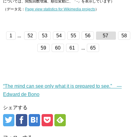
については、閲覧回数増減、順位変動に、「-」を表示しています）
（データ元：
Page view statistics for Wikimedia projects
）
1
...
52
53
54
55
56
57
58
59
60
61
...
65
“The mind can see only what it is prepared to see.” —
Edward de Bono
シェアする