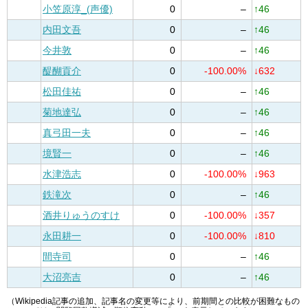
小笠原淳_(声優)
0
–
↑46
内田文吾
0
–
↑46
今井敦
0
–
↑46
醍醐貢介
0
-100.00%
↓632
松田佳祐
0
–
↑46
菊地達弘
0
–
↑46
真弓田一夫
0
–
↑46
境賢一
0
–
↑46
水津浩志
0
-100.00%
↓963
鉄滝次
0
–
↑46
酒井りゅうのすけ
0
-100.00%
↓357
永田耕一
0
-100.00%
↓810
間寺司
0
–
↑46
大沼亮吉
0
–
↑46
（Wikipedia記事の追加、記事名の変更等により、前期間との比較が困難なもの