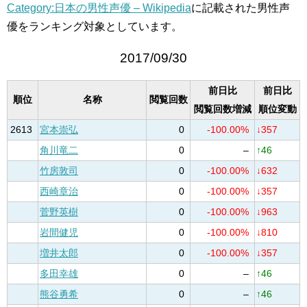
Category:日本の男性声優 – Wikipedia
に記載された男性声
優をランキング対象としています。
2017/09/30
前日比
前日比
順位
名称
閲覧回数
閲覧回数増減
順位変動
2613
宮本崇弘
0
-100.00%
↓357
角川竜二
0
–
↑46
竹房敦司
0
-100.00%
↓632
西崎章治
0
-100.00%
↓357
菅野英樹
0
-100.00%
↓963
岩間健児
0
-100.00%
↓810
増井太郎
0
-100.00%
↓357
多田幸雄
0
–
↑46
熊谷勇希
0
–
↑46