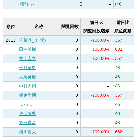
阿野伸八
0
–
↑46
前日比
前日比
順位
名称
閲覧回数
閲覧回数増減
順位変動
2613
佐藤淳_(俳優)
0
-100.00%
↓357
田中英樹
0
-100.00%
↓632
井上宏之
0
-100.00%
↓357
千野智史
0
–
↑46
大栗伸慶
0
–
↑46
中村大輔
0
–
↑46
樋渡宏嗣
0
-100.00%
↓357
Taka-c
0
–
↑46
佐田修典
0
–
↑46
後田真欧
0
–
↑46
横川貴大
0
-100.00%
↓632