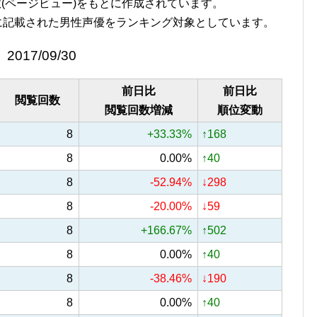
覧回数(ページビュー)をもとに作成されています。
に記載された男性声優をランキング対象としています。
2017/09/30
前日比
前日比
閲覧回数
閲覧回数増減
順位変動
8
+33.33%
↑168
8
0.00%
↑40
8
-52.94%
↓298
8
-20.00%
↓59
8
+166.67%
↑502
8
0.00%
↑40
8
-38.46%
↓190
8
0.00%
↑40