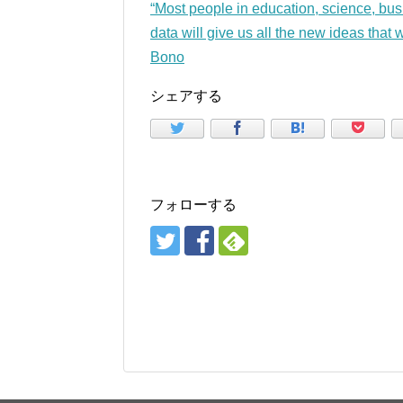
“Most people in education, science, busi
data will give us all the new ideas that
Bono
シェアする
フォローする