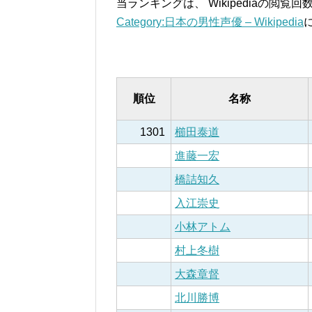
当ランキングは、 Wikipediaの閲
Category:日本の男性声優 – Wikipedia
順位
名称
1301
櫛田泰道
進藤一宏
橋詰知久
入江崇史
小林アトム
村上冬樹
大森章督
北川勝博