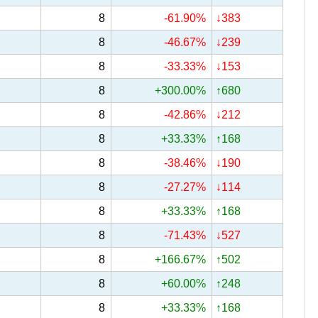
8
-61.90%
↓383
8
-46.67%
↓239
8
-33.33%
↓153
8
+300.00%
↑680
8
-42.86%
↓212
8
+33.33%
↑168
8
-38.46%
↓190
8
-27.27%
↓114
8
+33.33%
↑168
8
-71.43%
↓527
8
+166.67%
↑502
8
+60.00%
↑248
8
+33.33%
↑168