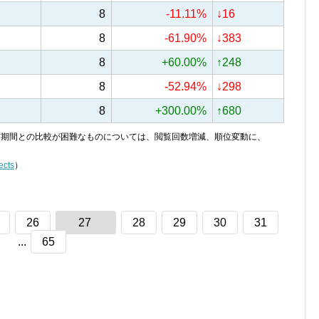
8
-11.11%
↓16
8
-61.90%
↓383
8
+60.00%
↑248
8
-52.94%
↓298
8
+300.00%
↑680
り、前期間との比較が困難なものについては、閲覧回数増減、順位変動に、
ects
）
26
27
28
29
30
31
...
65