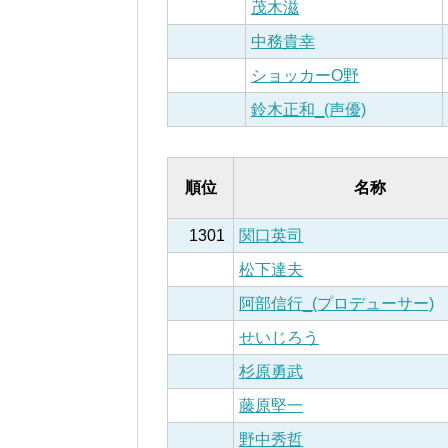
茂木滋
中務貴幸
ショッカーO野
鈴木正和_(声優)
順位
名称
1301
関口英司
松下達夫
阿部信行_(プロデューサー)
せいじろう
杉原勇武
藤原堅一
野中秀哲