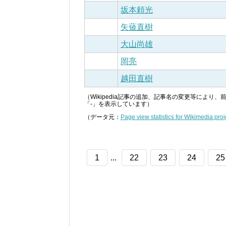
坂本頼光
矢薙直樹
大山尚雄
岡亮
越田直樹
（Wikipedia記事の追加、記事名の変更等によ
「-」を表示しています）
（データ元：
Page view statistics for Wikimedia proj
1
...
22
23
24
25