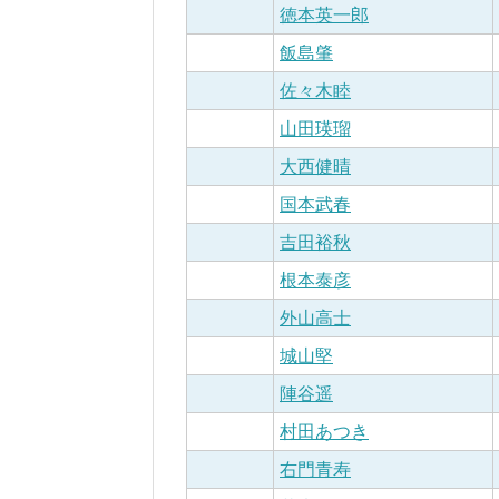
徳本英一郎
飯島肇
佐々木睦
山田瑛瑠
大西健晴
国本武春
吉田裕秋
根本泰彦
外山高士
城山堅
陣谷遥
村田あつき
右門青寿