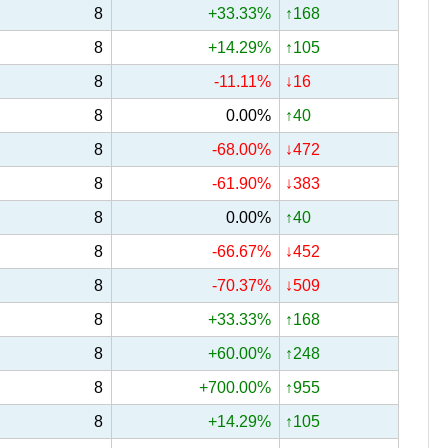
8
+33.33%
↑168
8
+14.29%
↑105
8
-11.11%
↓16
8
0.00%
↑40
8
-68.00%
↓472
8
-61.90%
↓383
8
0.00%
↑40
8
-66.67%
↓452
8
-70.37%
↓509
8
+33.33%
↑168
8
+60.00%
↑248
8
+700.00%
↑955
8
+14.29%
↑105