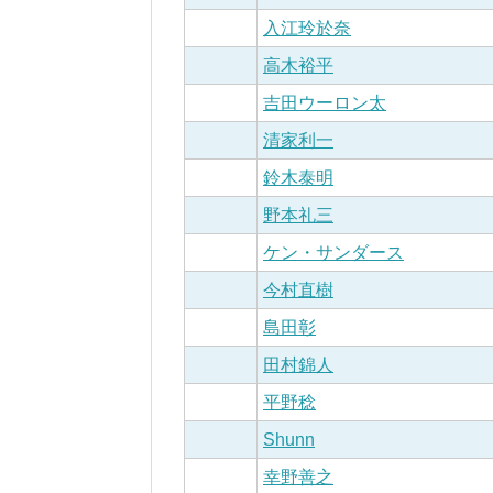
入江玲於奈
高木裕平
吉田ウーロン太
清家利一
鈴木泰明
野本礼三
ケン・サンダース
今村直樹
島田彰
田村錦人
平野稔
Shunn
幸野善之