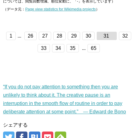
については、閲覧回数増減、順位変動に、「-」を表示しています）
（データ元：
Page view statistics for Wikimedia projects
）
1
...
26
27
28
29
30
31
32
33
34
35
...
65
“If you do not pay attention to something then you are
unlikely to think about it. The creative pause is an
interruption in the smooth flow of routine in order to pay
deliberate attention at some point.” — Edward de Bono
シェアする