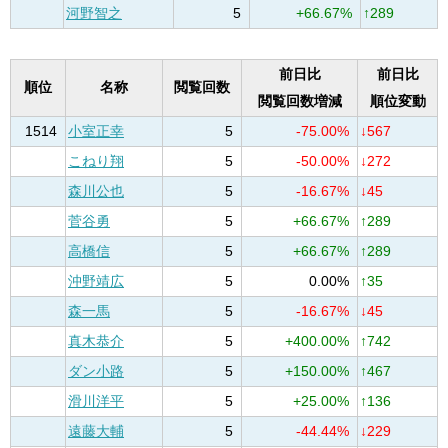
河野智之
5
+66.67%
↑289
前日比
前日比
順位
名称
閲覧回数
閲覧回数増減
順位変動
1514
小室正幸
5
-75.00%
↓567
こねり翔
5
-50.00%
↓272
森川公也
5
-16.67%
↓45
菅谷勇
5
+66.67%
↑289
高橋信
5
+66.67%
↑289
沖野靖広
5
0.00%
↑35
森一馬
5
-16.67%
↓45
真木恭介
5
+400.00%
↑742
ダン小路
5
+150.00%
↑467
滑川洋平
5
+25.00%
↑136
遠藤大輔
5
-44.44%
↓229