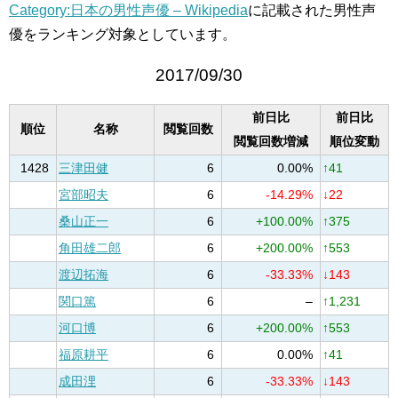
Category:日本の男性声優 – Wikipedia
に記載された男性声
優をランキング対象としています。
2017/09/30
前日比
前日比
順位
名称
閲覧回数
閲覧回数増減
順位変動
1428
三津田健
6
0.00%
↑41
宮部昭夫
6
-14.29%
↓22
桑山正一
6
+100.00%
↑375
角田雄二郎
6
+200.00%
↑553
渡辺拓海
6
-33.33%
↓143
関口篤
6
–
↑1,231
河口博
6
+200.00%
↑553
福原耕平
6
0.00%
↑41
成田浬
6
-33.33%
↓143