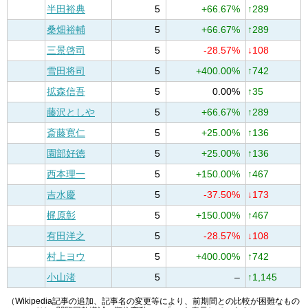
半田裕典
5
+66.67%
↑289
桑畑裕輔
5
+66.67%
↑289
三景啓司
5
-28.57%
↓108
雪田将司
5
+400.00%
↑742
拡森信吾
5
0.00%
↑35
藤沢としや
5
+66.67%
↑289
斎藤寛仁
5
+25.00%
↑136
園部好徳
5
+25.00%
↑136
西本理一
5
+150.00%
↑467
吉水慶
5
-37.50%
↓173
梶原彰
5
+150.00%
↑467
有田洋之
5
-28.57%
↓108
村上ヨウ
5
+400.00%
↑742
小山渚
5
–
↑1,145
（Wikipedia記事の追加、記事名の変更等により、前期間との比較が困難なもの