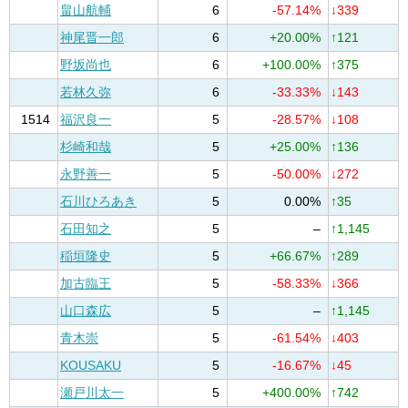
畠山航輔
6
-57.14%
↓339
神尾晋一郎
6
+20.00%
↑121
野坂尚也
6
+100.00%
↑375
若林久弥
6
-33.33%
↓143
1514
福沢良一
5
-28.57%
↓108
杉崎和哉
5
+25.00%
↑136
永野善一
5
-50.00%
↓272
石川ひろあき
5
0.00%
↑35
石田知之
5
–
↑1,145
稲垣隆史
5
+66.67%
↑289
加古臨王
5
-58.33%
↓366
山口森広
5
–
↑1,145
青木崇
5
-61.54%
↓403
KOUSAKU
5
-16.67%
↓45
瀬戸川太一
5
+400.00%
↑742