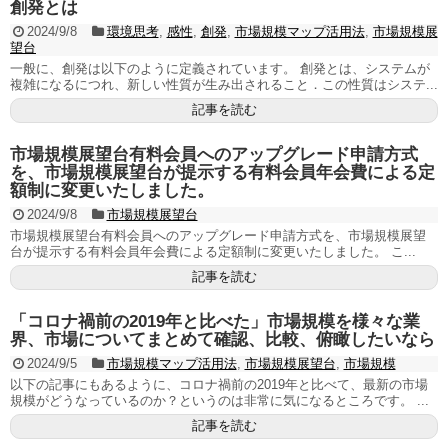
創発とは
2024/9/8
環境思考
,
感性
,
創発
,
市場規模マップ活用法
,
市場規模展
望台
一般に、創発は以下のように定義されています。 創発とは、システムが
複雑になるにつれ、新しい性質が生み出されること．この性質はシステ...
記事を読む
市場規模展望台有料会員へのアップグレード申請方式
を、市場規模展望台が提示する有料会員年会費による定
額制に変更いたしました。
2024/9/8
市場規模展望台
市場規模展望台有料会員へのアップグレード申請方式を、市場規模展望
台が提示する有料会員年会費による定額制に変更いたしました。 こ...
記事を読む
「コロナ禍前の2019年と比べた」市場規模を様々な業
界、市場についてまとめて確認、比較、俯瞰したいなら
2024/9/5
市場規模マップ活用法
,
市場規模展望台
,
市場規模
以下の記事にもあるように、コロナ禍前の2019年と比べて、最新の市場
規模がどうなっているのか？というのは非常に気になるところです。 ...
記事を読む