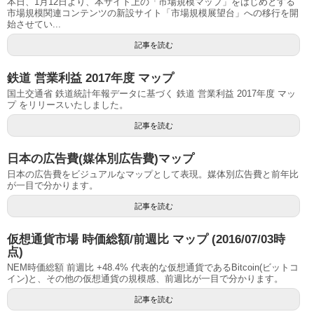
本日、1月12日より、本サイト上の「市場規模マップ」をはじめとする
市場規模関連コンテンツの新設サイト「市場規模展望台」への移行を開
始させてい...
記事を読む
鉄道 営業利益 2017年度 マップ
国土交通省 鉄道統計年報データに基づく 鉄道 営業利益 2017年度 マッ
プ をリリースいたしました。
記事を読む
日本の広告費(媒体別広告費)マップ
日本の広告費をビジュアルなマップとして表現。媒体別広告費と前年比
が一目で分かります。
記事を読む
仮想通貨市場 時価総額/前週比 マップ (2016/07/03時
点)
NEM時価総額 前週比 +48.4% 代表的な仮想通貨であるBitcoin(ビットコ
イン)と、その他の仮想通貨の規模感、前週比が一目で分かります。
記事を読む