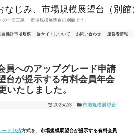
おなじみ、市場規模展望台（別館
 の一石三鳥！ 市場規模展望台の別館です。
独自推計市場規模
当サイトについて
お問い合わせ
運営者情報
会員へのアップグレード申請
望台が提示する有料会員年会
更いたしました。
2025/2/3
市場規模展望台
レード申請
方式を、
市場規模展望台が提示する有料会員