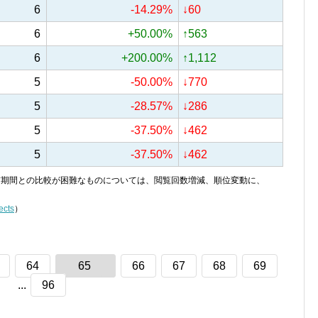
6
-14.29%
↓60
6
+50.00%
↑563
6
+200.00%
↑1,112
5
-50.00%
↓770
5
-28.57%
↓286
5
-37.50%
↓462
5
-37.50%
↓462
り、前期間との比較が困難なものについては、閲覧回数増減、順位変動に、
ects
）
64
65
66
67
68
69
...
96