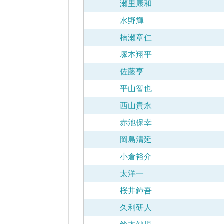
瀬里康和
水野輝
楠瀬章仁
塚本翔平
佐藤亨
平山智也
西山貴永
赤池保幸
岡島清延
小倉裕介
太洋一
桜井鐘吾
久利研人