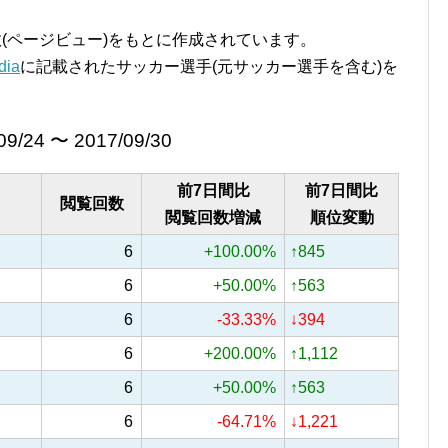
覧回数(ページビュー)をもとに作成されています。
ia
に記載されたサッカー選手(元サッカー選手を含む)を
09/24 〜 2017/09/30
前7日間比
前7日間比
閲覧回数
閲覧回数増減
順位変動
6
+100.00%
↑845
6
+50.00%
↑563
6
-33.33%
↓394
6
+200.00%
↑1,112
6
+50.00%
↑563
6
-64.71%
↓1,221