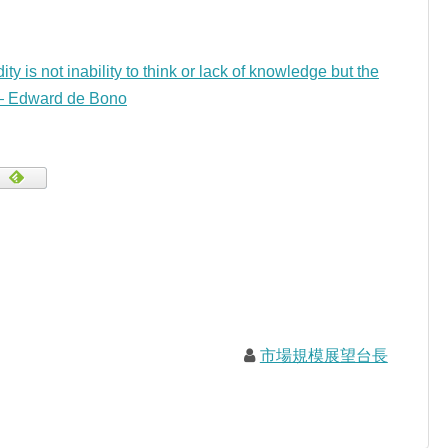
ity is not inability to think or lack of knowledge but the
 — Edward de Bono
市場規模展望台長