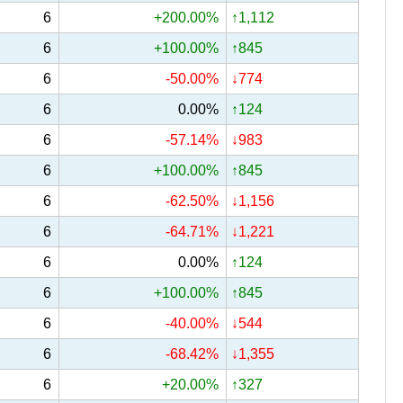
6
+200.00%
↑1,112
6
+100.00%
↑845
6
-50.00%
↓774
6
0.00%
↑124
6
-57.14%
↓983
6
+100.00%
↑845
6
-62.50%
↓1,156
6
-64.71%
↓1,221
6
0.00%
↑124
6
+100.00%
↑845
6
-40.00%
↓544
6
-68.42%
↓1,355
6
+20.00%
↑327