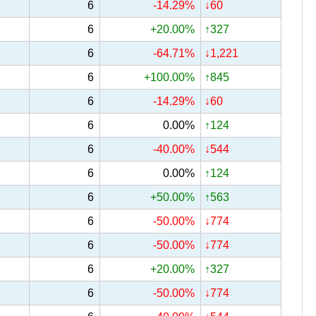
6
-14.29%
↓60
6
+20.00%
↑327
6
-64.71%
↓1,221
6
+100.00%
↑845
6
-14.29%
↓60
6
0.00%
↑124
6
-40.00%
↓544
6
0.00%
↑124
6
+50.00%
↑563
6
-50.00%
↓774
6
-50.00%
↓774
6
+20.00%
↑327
6
-50.00%
↓774