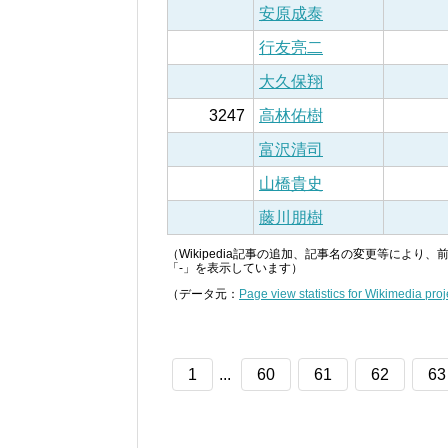
安原成泰
行友亮二
大久保翔
3247
高林佑樹
富沢清司
山橋貴史
藤川朋樹
（Wikipedia記事の追加、記事名の変更等によ
「-」を表示しています）
（データ元：
Page view statistics for Wikimedia proj
1
...
60
61
62
63