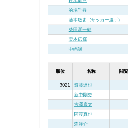
鈴木健児
的場千尋
藤本敏史_(サッカー選手)
柴田潤一郎
栗本広輝
中嶋譲
順位
名称
閲
3021
齋藤達也
新中剛史
古澤慶太
阿渡真也
森洋介