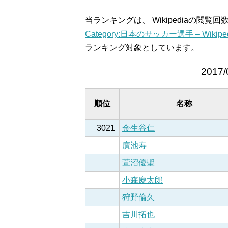
当ランキングは、 Wikipediaの閲
Category:日本のサッカー選手 – Wikiped
ランキング対象としています。
2017/
順位
名称
3021
金生谷仁
廣池寿
萱沼優聖
小森慶太郎
狩野倫久
吉川拓也