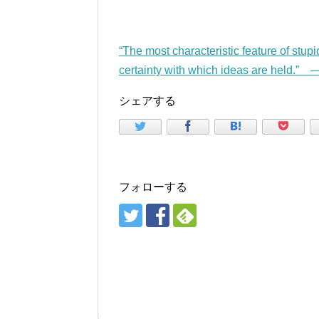
“The most characteristic feature of stupid
certainty with which ideas are held.”
シェアする
フォローする