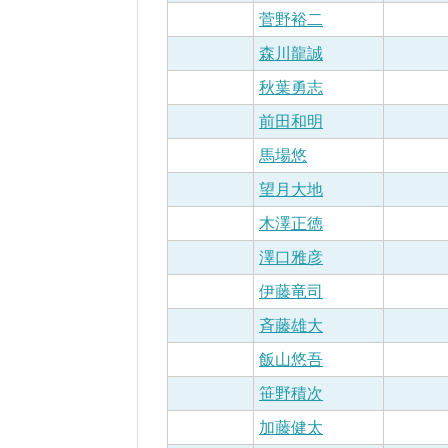
菅野裕二
森川龍誠
秋葉勇志
前田和明
馬場悠
望月大地
木澤正徳
澤口雅彦
伊藤竜司
斉藤雄大
飯山悠吾
笹野積次
加藤健太