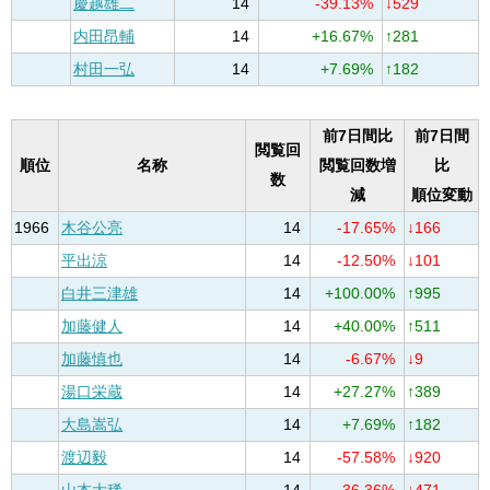
慶越雄二
14
-39.13%
↓529
内田昂輔
14
+16.67%
↑281
村田一弘
14
+7.69%
↑182
前7日間比
前7日間
閲覧回
順位
名称
閲覧回数増
比
数
減
順位変動
1966
木谷公亮
14
-17.65%
↓166
平出涼
14
-12.50%
↓101
白井三津雄
14
+100.00%
↑995
加藤健人
14
+40.00%
↑511
加藤慎也
14
-6.67%
↓9
湯口栄蔵
14
+27.27%
↑389
大島嵩弘
14
+7.69%
↑182
渡辺毅
14
-57.58%
↓920