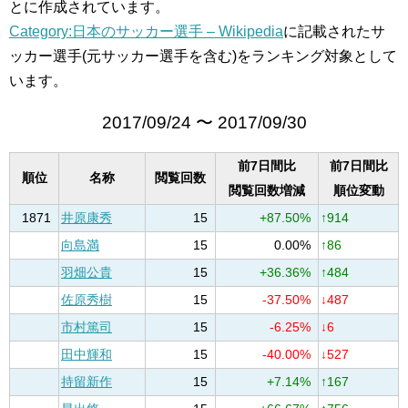
とに作成されています。
Category:日本のサッカー選手 – Wikipedia
に記載されたサ
ッカー選手(元サッカー選手を含む)をランキング対象として
います。
2017/09/24 〜 2017/09/30
前7日間比
前7日間比
順位
名称
閲覧回数
閲覧回数増減
順位変動
1871
井原康秀
15
+87.50%
↑914
向島満
15
0.00%
↑86
羽畑公貴
15
+36.36%
↑484
佐原秀樹
15
-37.50%
↓487
市村篤司
15
-6.25%
↓6
田中輝和
15
-40.00%
↓527
持留新作
15
+7.14%
↑167