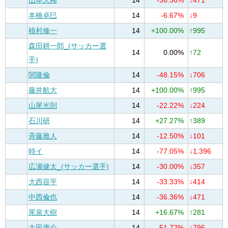
山本大稀
14
-36.36%
↓471
本橋卓巳
14
-6.67%
↓9
植村修一
14
+100.00%
↑995
森田耕一郎_(サッカー選
14
0.00%
↑72
手)
関隆倫
14
-48.15%
↓706
藤井航大
14
+100.00%
↑995
山尾光則
14
-22.22%
↓224
石川研
14
+27.27%
↑389
斉藤雅人
14
-12.50%
↓101
時イ
14
-77.05%
↓1,396
広瀬健太_(サッカー選手)
14
-30.00%
↓357
大西容平
14
-33.33%
↓414
中西倫也
14
-36.36%
↓471
尾泉大樹
14
+16.67%
↑281
太田康介
14
-51.72%
↓796