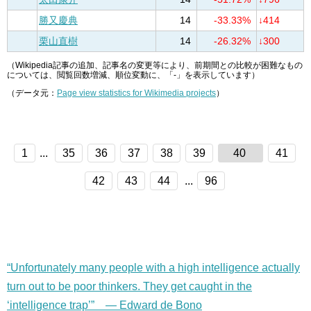
勝又慶典
14
-33.33%
↓414
栗山直樹
14
-26.32%
↓300
（Wikipedia記事の追加、記事名の変更等により、前期間との比較が困難なもの
については、閲覧回数増減、順位変動に、「-」を表示しています）
（データ元：
Page view statistics for Wikimedia projects
）
1
...
35
36
37
38
39
40
41
42
43
44
...
96
“Unfortunately many people with a high intelligence actually
turn out to be poor thinkers. They get caught in the
‘intelligence trap’” — Edward de Bono