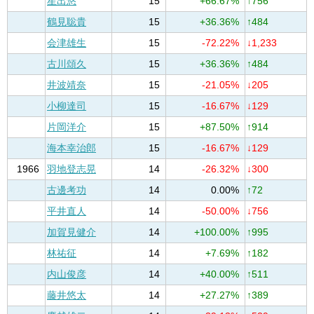
星出悠
15
+66.67%
↑756
鶴見聡貴
15
+36.36%
↑484
会津雄生
15
-72.22%
↓1,233
古川頌久
15
+36.36%
↑484
井波靖奈
15
-21.05%
↓205
小柳達司
15
-16.67%
↓129
片岡洋介
15
+87.50%
↑914
海本幸治郎
15
-16.67%
↓129
1966
羽地登志晃
14
-26.32%
↓300
古邊考功
14
0.00%
↑72
平井直人
14
-50.00%
↓756
加賀見健介
14
+100.00%
↑995
林祐征
14
+7.69%
↑182
内山俊彦
14
+40.00%
↑511
藤井悠太
14
+27.27%
↑389