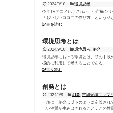
2024/9/10
環境思考
今年TVアニメ化もされた、小市民シリー
「おいしいココアの作り方」という話があ
記事を読む
環境思考とは
2024/9/10
環境思考
,
創発
環境思考における環境とは、頭の中以
極的に利用して考えることである。 ...
記事を読む
創発とは
2024/9/8
創発
,
市場規模マップ
一般に、創発は以下のように定義され
しい性質が生み出されること．この性質は