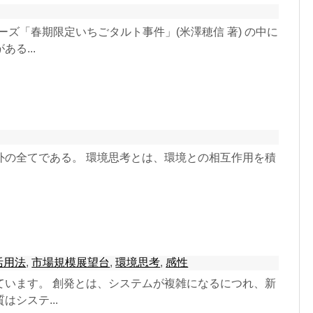
ズ「春期限定いちごタルト事件」(米澤穂信 著) の中に
る...
外の全てである。 環境思考とは、環境との相互作用を積
活用法
,
市場規模展望台
,
環境思考
,
感性
ています。 創発とは、システムが複雑になるにつれ、新
システ...