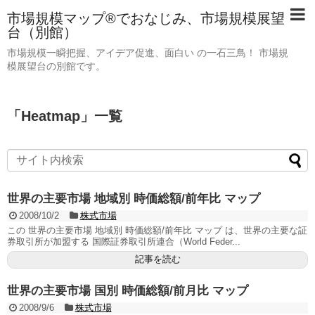
市場規模マップ®でおなじみ、市場規模展望
台（別館）
市場規模一瞬把握、アイデア促進、面白い の一石三鳥！ 市場規
模展望台の別館です。
「
Heatmap
」
一覧
世界の主要市場 地域別 時価総額/前年比 マップ
2008/10/2
株式市場
この 世界の主要市場 地域別 時価総額/前年比 マップ は、世界の主要な証
券取引所が加盟する 国際証券取引所連合（World Feder...
記事を読む
世界の主要市場 国別 時価総額/前月比 マップ
2008/9/6
株式市場