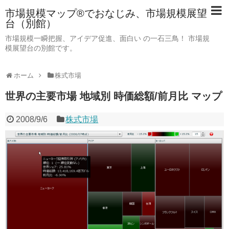
市場規模マップ®でおなじみ、市場規模展望
台（別館）
市場規模一瞬把握、アイデア促進、面白い の一石三鳥！ 市場規
模展望台の別館です。
ホーム
株式市場
世界の主要市場 地域別 時価総額/前月比 マップ
2008/9/6
株式市場