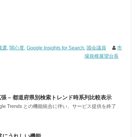
裁選
,
関心度
,
Google Insights for Search
,
国会議員
市
場規模展望台長
arch機能拡張 – 都道府県別検索トレンド時系列比較表示
h の Google Trends との機能統合に伴い、サービス提供を終了
h の非常にうれしい機能