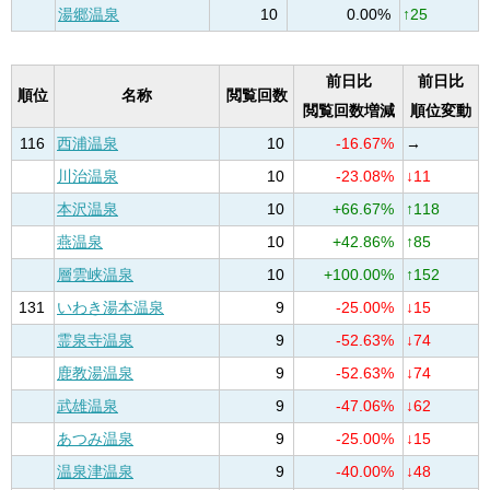
湯郷温泉
10
0.00%
↑25
前日比
前日比
順位
名称
閲覧回数
閲覧回数増減
順位変動
116
西浦温泉
10
-16.67%
→
川治温泉
10
-23.08%
↓11
本沢温泉
10
+66.67%
↑118
燕温泉
10
+42.86%
↑85
層雲峡温泉
10
+100.00%
↑152
131
いわき湯本温泉
9
-25.00%
↓15
霊泉寺温泉
9
-52.63%
↓74
鹿教湯温泉
9
-52.63%
↓74
武雄温泉
9
-47.06%
↓62
あつみ温泉
9
-25.00%
↓15
温泉津温泉
9
-40.00%
↓48