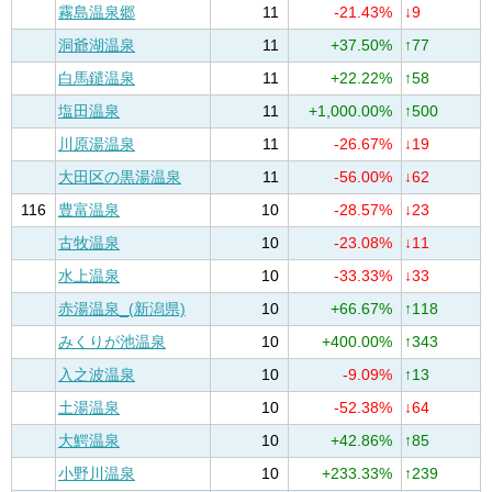
霧島温泉郷
11
-21.43%
↓9
洞爺湖温泉
11
+37.50%
↑77
白馬鑓温泉
11
+22.22%
↑58
塩田温泉
11
+1,000.00%
↑500
川原湯温泉
11
-26.67%
↓19
大田区の黒湯温泉
11
-56.00%
↓62
116
豊富温泉
10
-28.57%
↓23
古牧温泉
10
-23.08%
↓11
水上温泉
10
-33.33%
↓33
赤湯温泉_(新潟県)
10
+66.67%
↑118
みくりが池温泉
10
+400.00%
↑343
入之波温泉
10
-9.09%
↑13
土湯温泉
10
-52.38%
↓64
大鰐温泉
10
+42.86%
↑85
小野川温泉
10
+233.33%
↑239