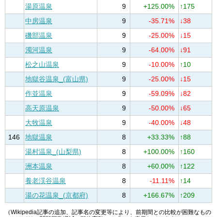
湯原温泉
9
+125.00%
↑175
中房温泉
9
-35.71%
↓38
磯部温泉
9
-25.00%
↓15
濁河温泉
9
-64.00%
↓91
松之山温泉
9
-10.00%
↑10
地獄谷温泉_(富山県)
9
-25.00%
↓15
作並温泉
9
-59.09%
↓82
高天原温泉
9
-50.00%
↓65
大牧温泉
9
-40.00%
↓48
146
地獄温泉
8
+33.33%
↑88
湯村温泉_(山梨県)
8
+100.00%
↑160
洲本温泉
8
+60.00%
↑122
養老渓谷温泉
8
-11.11%
↑14
湯の花温泉_(京都府)
8
+166.67%
↑209
（Wikipedia記事の追加、記事名の変更等により、前期間との比較が困難なもの