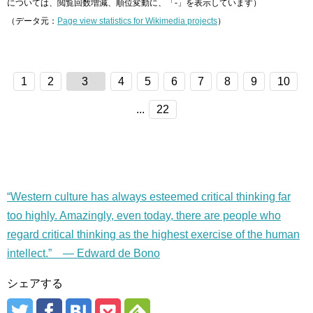
については、閲覧回数増減、順位変動に、「-」を表示しています）
（データ元：
Page view statistics for Wikimedia projects
）
1
2
3
4
5
6
7
8
9
10
...
22
“Western culture has always esteemed critical thinking far
too highly. Amazingly, even today, there are people who
regard critical thinking as the highest exercise of the human
intellect.” — Edward de Bono
シェアする