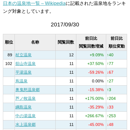
日本の温泉地一覧 – Wikipedia
に記載された温泉地をランキ
ング対象としています。
2017/09/30
前日比
前日比
順位
名称
閲覧回数
閲覧回数増減
順位変動
89
杖立温泉
12
+9.09%
↑40
102
舘山寺温泉
11
+37.50%
↑77
平湯温泉
11
-59.26%
↓67
蔦温泉
11
0.00%
↑27
奥鬼怒温泉郷
11
-15.38%
↑3
芦ノ牧温泉
11
+175.00%
↑204
綱島温泉
11
-35.29%
↓33
中の湯温泉
11
+266.67%
↑253
水上温泉郷
11
-45.00%
↓48