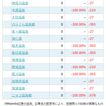
神流川温泉
0
–
↓27
半原温泉
0
-100.00%
↓210
大坊温泉
0
–
↓27
のりくら温泉郷
0
-100.00%
↓353
多々羅温泉
0
–
↓27
加仁湯
0
–
↓27
植木温泉
0
-100.00%
↓353
春日居温泉
0
-100.00%
↓353
海潮温泉
0
–
↓27
蟹場温泉
0
-100.00%
↓210
星川温泉
0
-100.00%
↓353
加賀井温泉
0
–
↓27
旭湯温泉
0
–
↓27
ニセコ温泉郷
0
-100.00%
↓578
（Wikipedia記事の追加、記事名の変更等により、前期間との比較が困難なもの