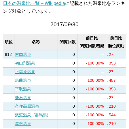
日本の温泉地一覧 – Wikipedia
に記載された温泉地をランキ
ング対象としています。
2017/09/30
前日比
前日比
順位
名称
閲覧回数
閲覧回数増減
順位変動
812
村岡温泉
0
–
↓27
初山別温泉
0
-100.00%
↓353
上塩原温泉
0
–
↓27
馬曲温泉
0
-100.00%
↓457
平取温泉
0
-100.00%
↓353
柴石温泉
0
–
↓27
久住高原温泉
0
-100.00%
↓210
沢渡温泉_(群馬県)
0
-100.00%
↓544
屋敷温泉
0
-100.00%
↓210