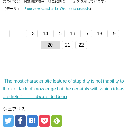
については、閲覧回数増減、順位変動に、「-」を表示しています）
（データ元：
Page view statistics for Wikimedia projects
）
1
...
13
14
15
16
17
18
19
20
21
22
“The most characteristic feature of stupidity is not inability to
think or lack of knowledge but the certainty with which ideas
are held.” — Edward de Bono
シェアする