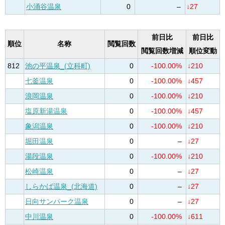
小涌谷温泉
0
–
↓27
前日比
前日比
順位
名称
閲覧回数
閲覧回数増減
順位変動
812
池の平温泉_(立科町)
0
-100.00%
↓210
七釜温泉
0
-100.00%
↓457
浪岡温泉
0
-100.00%
↓210
塩原新湯温泉
0
-100.00%
↓457
象潟温泉
0
-100.00%
↓210
堀田温泉
0
–
↓27
湯段温泉
0
-100.00%
↓210
松崎温泉
0
–
↓27
しらかば温泉_(北海道)
0
–
↓27
日向サンパーク温泉
0
–
↓27
中川温泉
0
-100.00%
↓611