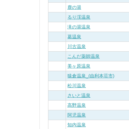
鹿の湯
るり渓温泉
滝の湯温泉
葛温泉
川古温泉
こんだ薬師温泉
美ヶ原温泉
猿倉温泉_(由利本荘市)
松川温泉
さいと温泉
高野温泉
阿児温泉
知内温泉