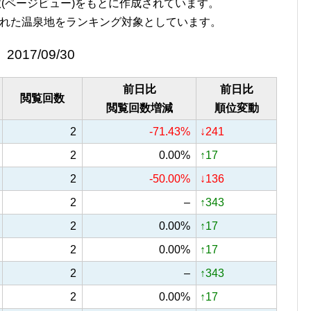
覧回数(ページビュー)をもとに作成されています。
れた温泉地をランキング対象としています。
2017/09/30
前日比
前日比
閲覧回数
閲覧回数増減
順位変動
2
-71.43%
↓241
2
0.00%
↑17
2
-50.00%
↓136
2
–
↑343
2
0.00%
↑17
2
0.00%
↑17
2
–
↑343
2
0.00%
↑17