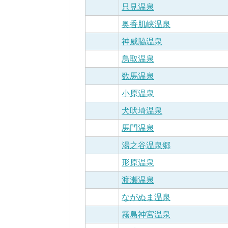
只見温泉
奥香肌峡温泉
神威脇温泉
鳥取温泉
数馬温泉
小原温泉
犬吠埼温泉
馬門温泉
湯之谷温泉郷
形原温泉
渡瀬温泉
ながぬま温泉
霧島神宮温泉