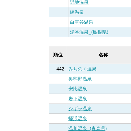
野地温泉
綾温泉
白雲谷温泉
湯谷温泉_(島根県)
順位
名称
442
みちのく温泉
奥熊野温泉
安比温泉
岩下温泉
シギラ温泉
蟠渓温泉
温川温泉_(青森県)