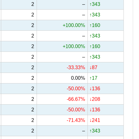
2
–
↑343
2
–
↑343
2
+100.00%
↑160
2
–
↑343
2
+100.00%
↑160
2
–
↑343
2
-33.33%
↓87
2
0.00%
↑17
2
-50.00%
↓136
2
-66.67%
↓208
2
-50.00%
↓136
2
-71.43%
↓241
2
–
↑343