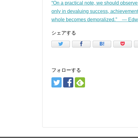
“On a practical note, we should observe
only in devaluing success, achievement,
whole becomes demoralized.” — Edw
シェアする
フォローする