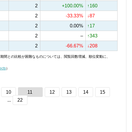
2
+100.00%
↑160
2
-33.33%
↓87
2
0.00%
↑17
2
–
↑343
2
-66.67%
↓208
り、前期間との比較が困難なものについては、閲覧回数増減、順位変動に、
ects
）
10
11
12
13
14
15
...
22