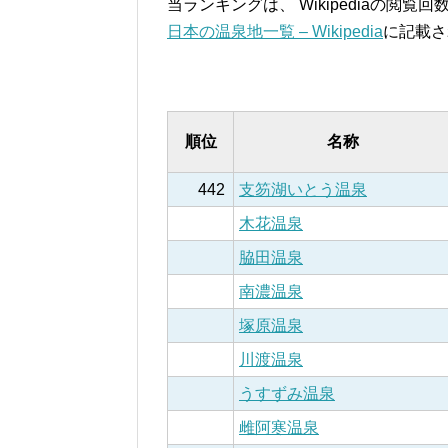
当ランキングは、 Wikipediaの閲
日本の温泉地一覧 – Wikipedia
に記載さ
順位
名称
442
支笏湖いとう温泉
木花温泉
脇田温泉
南濃温泉
塚原温泉
川渡温泉
うすずみ温泉
雌阿寒温泉