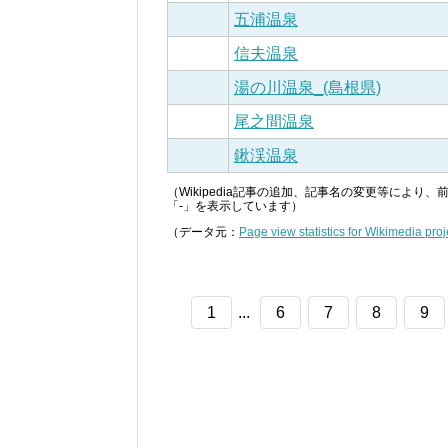
五浦温泉
信夫温泉
湯の川温泉_(島根県)
尾之間温泉
鍬渓温泉
（Wikipedia記事の追加、記事名の変更等によ
「-」を表示しています）
（データ元：
Page view statistics for Wikimedia proj
1
...
6
7
8
9