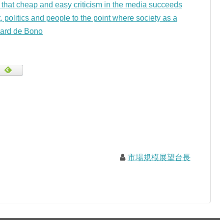
 that cheap and easy criticism in the media succeeds
 politics and people to the point where society as a
ard de Bono
市場規模展望台長