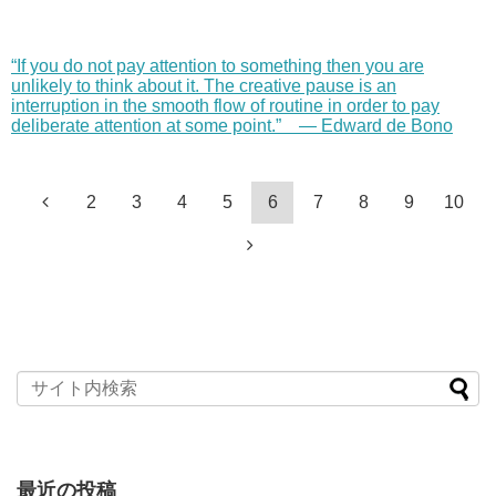
“If you do not pay attention to something then you are
unlikely to think about it. The creative pause is an
interruption in the smooth flow of routine in order to pay
deliberate attention at some point.” — Edward de Bono
2
3
4
5
6
7
8
9
10
最近の投稿