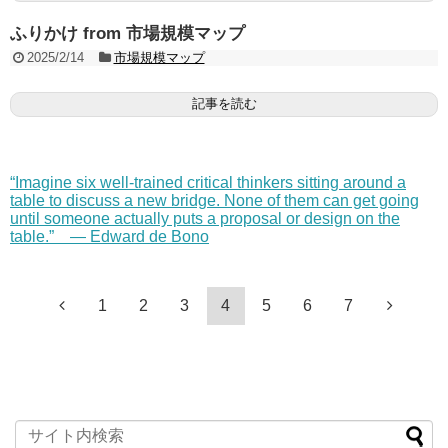
ふりかけ from 市場規模マップ
2025/2/14
市場規模マップ
記事を読む
“Imagine six well-trained critical thinkers sitting around a
table to discuss a new bridge. None of them can get going
until someone actually puts a proposal or design on the
table.” — Edward de Bono
1
2
3
4
5
6
7