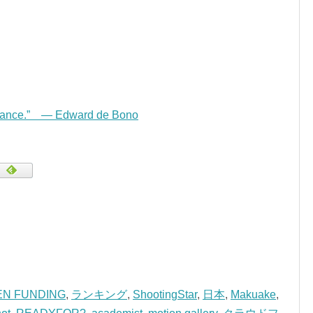
norance.” — Edward de Bono
N FUNDING
,
ランキング
,
ShootingStar
,
日本
,
Makuake
,