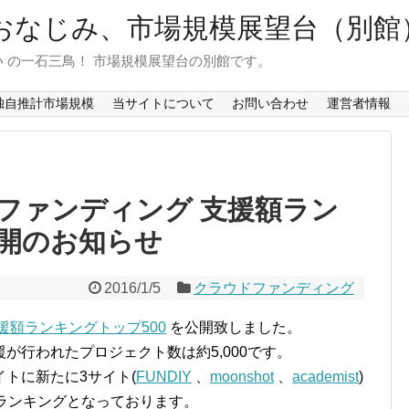
おなじみ、市場規模展望台（別館
 の一石三鳥！ 市場規模展望台の別館です。
独自推計市場規模
当サイトについて
お問い合わせ
運営者情報
ファンディング 支援額ラン
公開のお知らせ
2016/1/5
クラウドファンディング
援額ランキングトップ500
を公開致しました。
が行われたプロジェクト数は約5,000です。
トに新たに3サイト(
FUNDIY
、
moonshot
、
academist
)
ランキングとなっております。