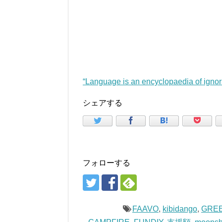
“Language is an encyclopaedia of ig
シェアする
フォローする
FAAVO
,
kibidango
,
GREE