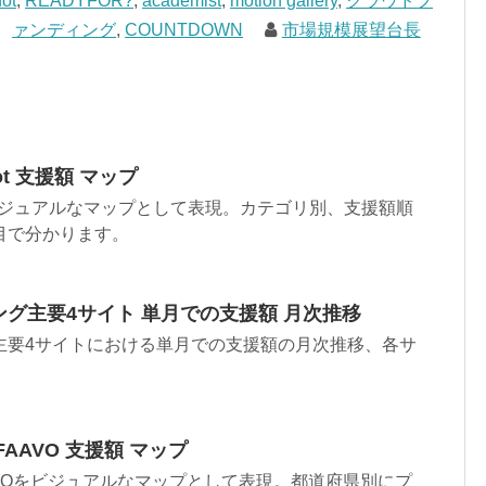
ot
,
READYFOR?
,
academist
,
motion gallery
,
クラウドフ
ァンディング
,
COUNTDOWN
市場規模展望台長
t 支援額 マップ
をビジュアルなマップとして表現。カテゴリ別、支援額順
目で分かります。
グ主要4サイト 単月での支援額 月次推移
主要4サイトにおける単月での支援額の月次推移、各サ
。
AAVO 支援額 マップ
VOをビジュアルなマップとして表現。都道府県別にプ