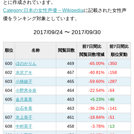
とに作成されています。
Category:日本の女性声優 – Wikipedia
に記載された女性声
優をランキング対象としています。
2017/09/24 〜 2017/09/30
前7日間比
前7日間比
順位
名称
閲覧回数
閲覧回数増減
順位変動
600
ほのかりん
469
-65.00%
↓350
602
水沢アキ
467
-40.81%
↓158
603
小林綾子
465
-59.60%
↓287
604
小野恵令奈
464
-22.54%
↓64
605
金月真美
463
+5.23%
↑46
白石冬美
463
-36.23%
↓141
607
氷上恭子
461
-18.84%
↓51
608
中村晃子
458
-3.78%
↑13