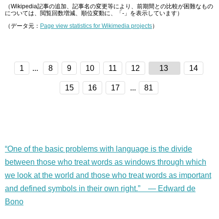
（Wikipedia記事の追加、記事名の変更等により、前期間との比較が困難なもの
については、閲覧回数増減、順位変動に、「-」を表示しています）
（データ元：
Page view statistics for Wikimedia projects
）
1
...
8
9
10
11
12
13
14
15
16
17
...
81
“One of the basic problems with language is the divide
between those who treat words as windows through which
we look at the world and those who treat words as important
and defined symbols in their own right.” — Edward de
Bono