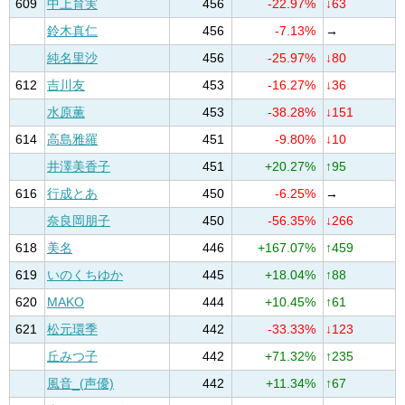
609
中上育実
456
-22.97%
↓63
鈴木真仁
456
-7.13%
→
純名里沙
456
-25.97%
↓80
612
吉川友
453
-16.27%
↓36
水原薫
453
-38.28%
↓151
614
高島雅羅
451
-9.80%
↓10
井澤美香子
451
+20.27%
↑95
616
行成とあ
450
-6.25%
→
奈良岡朋子
450
-56.35%
↓266
618
美名
446
+167.07%
↑459
619
いのくちゆか
445
+18.04%
↑88
620
MAKO
444
+10.45%
↑61
621
松元環季
442
-33.33%
↓123
丘みつ子
442
+71.32%
↑235
風音_(声優)
442
+11.34%
↑67