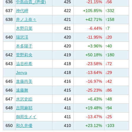
636
中島由貴_(声優)
425
-21.15%
↓56
637
神代岬
422
+105.85%
↑332
638
井ノ上奈々
421
+42.71%
↑158
木野日菜
421
-6.44%
↑7
640
瑞沢渓
420
-11.95%
↓20
本多陽子
420
+3.96%
↑40
642
菅野莉央
419
+50.18%
↑180
643
澁谷梓希
418
-23.58%
↓72
Jenya
418
-13.64%
↓29
645
進藤尚美
416
-16.97%
↓42
646
遠藤舞
415
-25.23%
↓86
647
水沢史絵
414
+6.43%
↑48
648
吉岡麻耶
411
+19.48%
↑94
御苑生メイ
411
-13.47%
↓25
650
和久井優
410
+23.12%
↑103