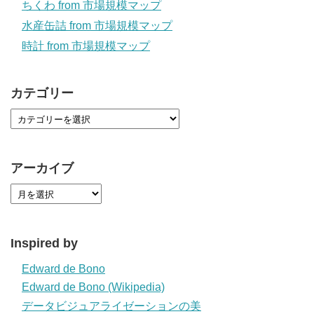
ちくわ from 市場規模マップ
水産缶詰 from 市場規模マップ
時計 from 市場規模マップ
カテゴリー
アーカイブ
Inspired by
Edward de Bono
Edward de Bono (Wikipedia)
データビジュアライゼーションの美