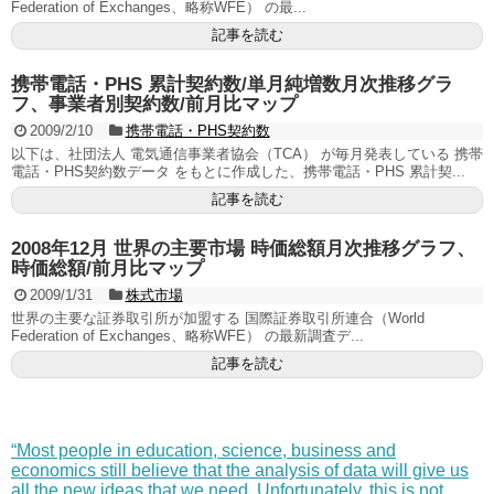
Federation of Exchanges、略称WFE） の最...
記事を読む
携帯電話・PHS 累計契約数/単月純増数月次推移グラ
フ、事業者別契約数/前月比マップ
2009/2/10
携帯電話・PHS契約数
以下は、社団法人 電気通信事業者協会（TCA） が毎月発表している 携帯
電話・PHS契約数データ をもとに作成した、携帯電話・PHS 累計契...
記事を読む
2008年12月 世界の主要市場 時価総額月次推移グラフ、
時価総額/前月比マップ
2009/1/31
株式市場
世界の主要な証券取引所が加盟する 国際証券取引所連合（World
Federation of Exchanges、略称WFE） の最新調査デ...
記事を読む
“Most people in education, science, business and
economics still believe that the analysis of data will give us
all the new ideas that we need. Unfortunately, this is not