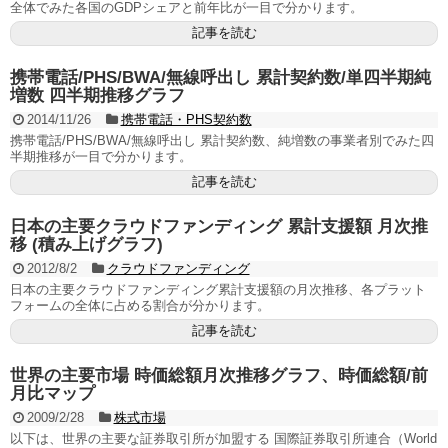
全体でみた各国のGDPシェアと前年比が一目で分かります。
記事を読む
携帯電話/PHS/BWA/無線呼出し 累計契約数/単四半期純
増数 四半期推移グラフ
2014/11/26
携帯電話・PHS契約数
携帯電話/PHS/BWA/無線呼出し 累計契約数、純増数の事業者別でみた四
半期推移が一目で分かります。
記事を読む
日本の主要クラウドファンディング 累計支援額 月次推
移 (積み上げグラフ)
2012/8/2
クラウドファンディング
日本の主要クラウドファンディング累計支援額の月次推移、各プラット
フォームの全体に占める割合が分かります。
記事を読む
世界の主要市場 時価総額月次推移グラフ、時価総額/前
月比マップ
2009/2/28
株式市場
以下は、世界の主要な証券取引所が加盟する 国際証券取引所連合（World