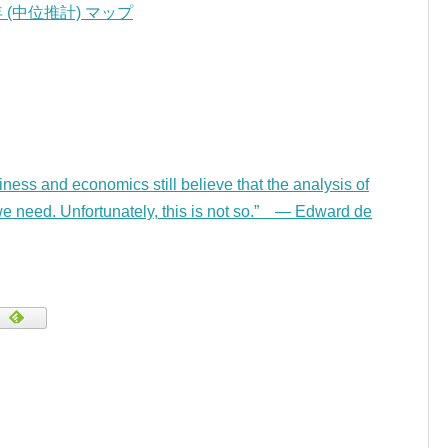
年 (中位推計) マップ
ness and economics still believe that the analysis of
 we need. Unfortunately, this is not so.” — Edward de