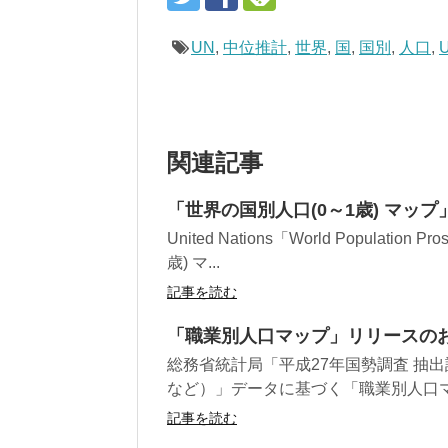
UN
,
中位推計
,
世界
,
国
,
国別
,
人口
,
U
関連記事
「世界の国別人口(0～1歳) マッ
United Nations「World Populat
歳) マ...
記事を読む
「職業別人口マップ」リリースの
総務省統計局「平成27年国勢調査 抽
など）」データに基づく「職業別人口マ
記事を読む