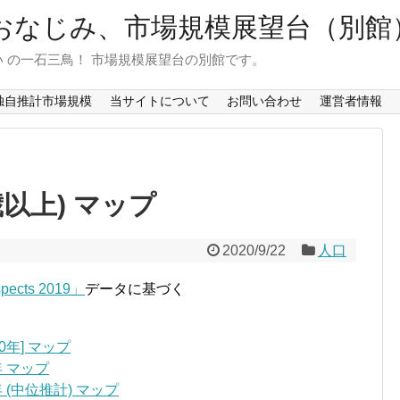
おなじみ、市場規模展望台（別館
 の一石三鳥！ 市場規模展望台の別館です。
独自推計市場規模
当サイトについて
お問い合わせ
運営者情報
以上) マップ
2020/9/22
人口
spects 2019」
データに基づく
0年] マップ
年 マップ
年 (中位推計) マップ