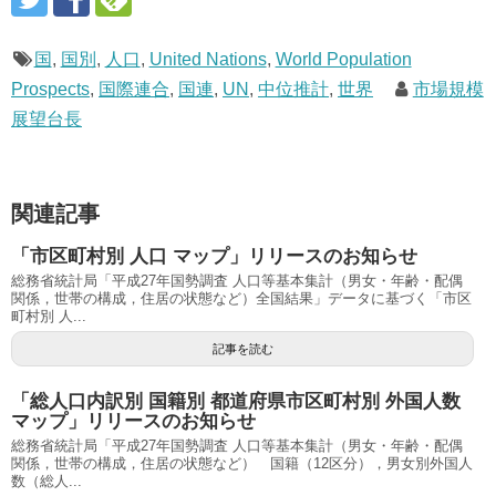
国
,
国別
,
人口
,
United Nations
,
World Population
Prospects
,
国際連合
,
国連
,
UN
,
中位推計
,
世界
市場規模
展望台長
関連記事
「市区町村別 人口 マップ」リリースのお知らせ
総務省統計局「平成27年国勢調査 人口等基本集計（男女・年齢・配偶
関係，世帯の構成，住居の状態など）全国結果」データに基づく「市区
町村別 人...
記事を読む
「総人口内訳別 国籍別 都道府県市区町村別 外国人数
マップ」リリースのお知らせ
総務省統計局「平成27年国勢調査 人口等基本集計（男女・年齢・配偶
関係，世帯の構成，住居の状態など） 国籍（12区分），男女別外国人
数（総人...