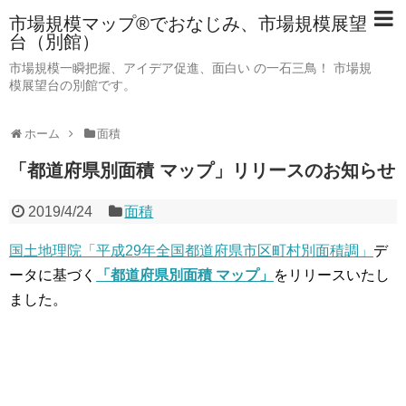
市場規模マップ®でおなじみ、市場規模展望
台（別館）
市場規模一瞬把握、アイデア促進、面白い の一石三鳥！ 市場規
模展望台の別館です。
ホーム
面積
「都道府県別面積 マップ」リリースのお知らせ
2019/4/24
面積
国土地理院「平成29年全国都道府県市区町村別面積調」
デ
ータに基づく
「都道府県別面積 マップ」
をリリースいたし
ました。