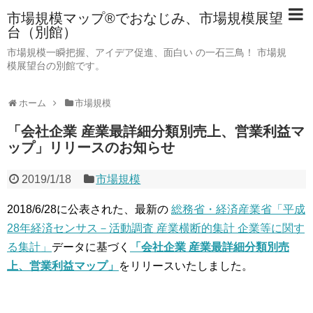
市場規模マップ®でおなじみ、市場規模展望
台（別館）
市場規模一瞬把握、アイデア促進、面白い の一石三鳥！ 市場規
模展望台の別館です。
ホーム
市場規模
「会社企業 産業最詳細分類別売上、営業利益マ
ップ」リリースのお知らせ
2019/1/18
市場規模
2018/6/28に公表された、最新の
総務省・経済産業省「平成
28年経済センサス－活動調査 産業横断的集計 企業等に関す
る集計」
データに基づく
「会社企業 産業最詳細分類別売
上、営業利益マップ」
をリリースいたしました。