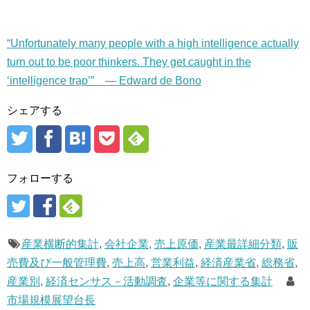
“Unfortunately many people with a high intelligence actually
turn out to be poor thinkers. They get caught in the
‘intelligence trap’” — Edward de Bono
シェアする
フォローする
産業横断的集計
,
会社企業
,
売上原価
,
産業最詳細分類
,
販
売費及び一般管理費
,
売上高
,
営業利益
,
経済産業省
,
総務省
,
産業別
,
経済センサス－活動調査
,
企業等に関する集計
市場規模展望台長