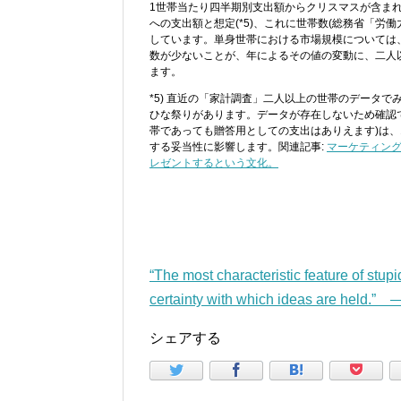
1世帯当たり四半期別支出額からクリスマスが含まれ
への支出額と想定(*5)、これに世帯数(総務省「労
しています。単身世帯における市場規模については
数が少ないことが、年によるその値の変動に、二人
ます。
*5) 直近の「家計調査」二人以上の世帯のデータ
ひな祭りがあります。データが存在しないため確認
帯であっても贈答用としての支出はありえます)は、
する妥当性に影響します。関連記事:
マーケティン
レゼントするという文化。
“The most characteristic feature of stupid
certainty with which ideas are held.”
シェアする