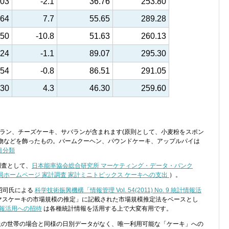
.03
-2.1
36.76
253.80
.64
7.7
55.65
289.28
.50
-10.8
51.63
260.13
.24
-1.1
89.07
295.30
.54
-0.8
86.51
291.05
.30
4.3
46.30
259.60
ブラン、チーズケーキ、サバランが含まれます(原則として、小麦粉をスポン
物などを飾ったもの。バームクーヘン、パウンドケーキ、アップルパイは
目分類
調査として、
日本能率協会総合研究所 マーケティング・データ・バンク
局ホームページ 家計調査 家計ミニトピックス ケーキへの支出
）。
田昭司氏による
科学技術振興機構「情報管理 Vol. 54(2011) No. 9 統計情報活
リスマスケーキの市場規模の推定」に記載された市場規模推定法をベースとし
報活用への招待
は各種統計情報を活用する上で大変有用です。
以上の世帯の場合と同様の日別データがなく、唯一利用可能な「ケーキ」への