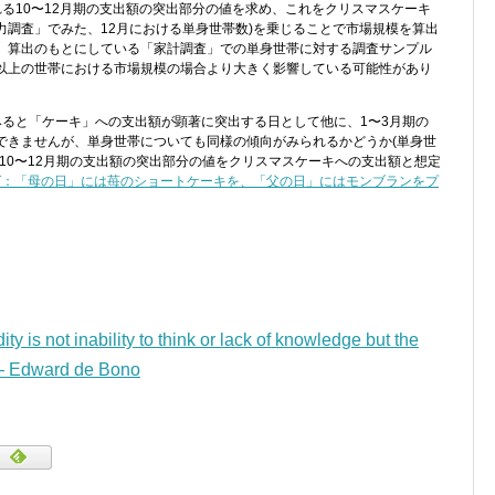
る10〜12月期の支出額の突出部分の値を求め、これをクリスマスケーキ
働力調査」でみた、12月における単身世帯数)を乗じることで市場規模を算出
、算出のもとにしている「家計調査」での単身世帯に対する調査サンプル
以上の世帯における市場規模の場合より大きく影響している可能性があり
でみると「ケーキ」への支出額が顕著に突出する日として他に、1〜3月期の
できませんが、単身世帯についても同様の傾向がみられるかどうか(単身世
10〜12月期の支出額の突出部分の値をクリスマスケーキへの支出額と想定
グ：「母の日」には苺のショートケーキを、「父の日」にはモンブランをプ
ity is not inability to think or lack of knowledge but the
 — Edward de Bono