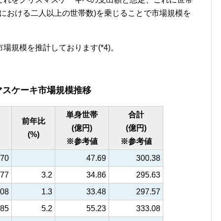
月における二人以上の世帯数)を乗じることで市場規模を
場規模を推計しております(*4)。
マスケーキ市場規模推移
単身世帯
合計
前年比
(億円)
(億円)
(%)
※参考値
※参考値
.70
47.69
300.38
.77
3.2
34.86
295.63
.08
1.3
33.48
297.57
.85
5.2
55.23
333.08