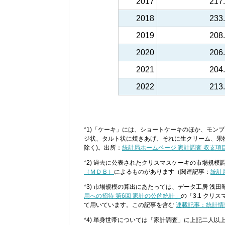
2017
217
2018
233
2019
208
2020
206
2021
204
2022
213
*1)「ケーキ」には、ショートケーキのほか、モン
ジ状、タルト状に焼きあげ、それに生クリーム、果
除く)。出所：
統計局ホームページ 家計調査 収支項
*2) 過去に公表されたクリスマスケーキの市場規模
（ＭＤＢ）
によるものがあります（関連記事：
統計
*3) 市場規模の算出にあたっては、データ工房 浅
用への招待 第6回 家計の公的統計」
の「3.1 ク
て用いています。この記事を含む
連載記事：統計情
*4) 単身世帯については「家計調査」に上記二人