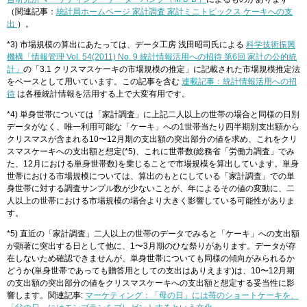
（関連記事：
統計局ホームページ 家計調査 家計ミニトピックス ケーキへの支
出
）。
*3) 市場規模の算出にあたっては、データ工房 浅田昭司氏による
科学技術振興
機構「情報管理 Vol. 54(2011) No. 9 統計情報活用への招待 第6回 家計の公的統
計」
の「3.1 クリスマスケーキの市場規模の推定」に記載された市場規模推定法
をベースとして用いています。この記事を含む
連載記事：統計情報活用への招
待
は各種統計情報を活用する上で大変有用です。
*4) 単身世帯については「家計調査」に上記二人以上の世帯の場合と同様の日別
データがなく、唯一利用可能な「ケーキ」への1世帯当たり四半期別支出額から
クリスマスが含まれる10〜12月期の支出額の突出部分の値を求め、これをクリ
スマスケーキへの支出額と想定(*5)、これに世帯数(総務省「労働力調査」でみ
た、12月における単身世帯数)を乗じることで市場規模を算出しています。単身
世帯における市場規模については、算出のもとにしている「家計調査」での単
身世帯に対する調査サンプル数が少ないことが、年によるその値の変動に、二
人以上の世帯における市場規模の場合より大きく影響している可能性がありま
す。
*5) 直近の「家計調査」二人以上の世帯のデータでみると「ケーキ」への支出額
が顕著に突出する日として他に、1〜3月期のひな祭りがあります。データが存
在しないため確認できませんが、単身世帯についても同様の傾向がみられるか
どうか(単身世帯であっても贈答用としての支出はありえます)は、10〜12月期
の支出額の突出部分の値をクリスマスケーキへの支出額と想定する妥当性に影
響します。関連記事:
マーケティング：「母の日」には苺のショートケーキを、