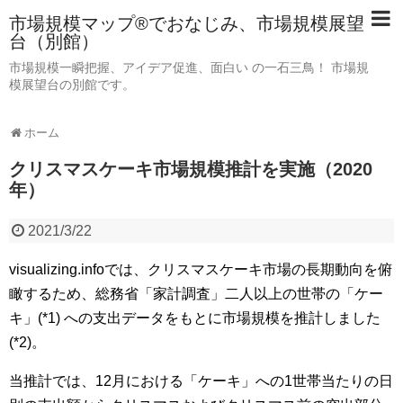
市場規模マップ®でおなじみ、市場規模展望
台（別館）
市場規模一瞬把握、アイデア促進、面白い の一石三鳥！ 市場規
模展望台の別館です。
ホーム
クリスマスケーキ市場規模推計を実施（2020
年）
2021/3/22
visualizing.infoでは、クリスマスケーキ市場の長期動向を俯
瞰するため、総務省「家計調査」二人以上の世帯の「ケー
キ」(*1) への支出データをもとに市場規模を推計しました
(*2)。
当推計では、12月における「ケーキ」への1世帯当たりの日