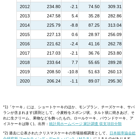
2012
234.80
-2.1
74.50
309.31
2013
247.58
5.4
35.28
282.86
2014
225.79
-8.8
87.25
313.04
2015
227.13
0.6
28.97
256.09
2016
221.62
-2.4
41.16
262.78
2017
217.03
-2.1
36.76
253.80
2018
233.64
7.7
55.65
289.28
2019
208.50
-10.8
51.63
260.13
2020
206.24
-1.1
89.07
295.30
*1)「ケーキ」には、ショートケーキのほか、モンブラン、チーズケーキ、サバ
ランが含まれます(原則として、小麦粉をスポンジ状、タルト状に焼きあげ、そ
れに生クリーム、果物などを飾ったもの。ロールケーキ、パウンドケーキ、ア
イスケーキは除く)。出所：
統計局ホームページ 家計調査 収支項目分類
*2) 過去に公表されたクリスマスケーキの市場規模調査として、
日本能率協会総
合研究所 マーケティング・データ・バンク（ＭＤＢ）
によるものがあります