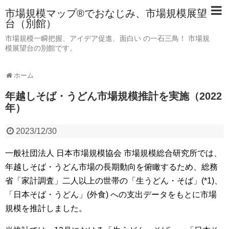
市場規模マップ®でおなじみ、市場規模展望
台（別館）
市場規模一瞬把握、アイデア促進、面白い の一石三鳥！ 市場規
模展望台の別館です。
ホーム
年越しそば・うどん市場規模推計を実施（2022
年）
2023/12/30
一般社団法人 日本市場規模協会 市場規模総合研究所では、
年越しそば・うどん市場の長期動向を俯瞰するため、総務
省「家計調査」二人以上の世帯の「生うどん・そば」(*1)、
「日本そば・うどん」(外食) への支出データをもとに市場
規模を推計しました。