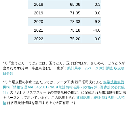
2018
65.08
0.3
2019
71.35
9.6
2020
78.33
9.8
2021
75.18
-4.0
2022
75.20
0.0
*1)「生うどん・そば」には、玉うどん、玉そばのほか、きしめん、ほうとうが
含まれます(冷凍・半生も含む)。 出所：
統計局ホームページ 家計調査 収支項
目分類
*2) 市場規模の算出にあたっては、データ工房 浅田昭司氏による
科学技術振興
機構「情報管理 Vol. 54(2011) No. 9 統計情報活用への招待 第6回 家計の公的統
計」
の「3.1 クリスマスケーキの市場規模の推定」に記載された市場規模推定法
をベースとして用いています。この記事を含む
連載記事：統計情報活用への招
待
は各種統計情報を活用する上で大変有用です。