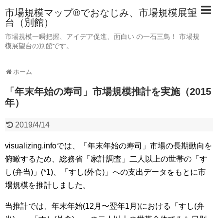
市場規模マップ®でおなじみ、市場規模展望
台（別館）
市場規模一瞬把握、アイデア促進、面白い の一石三鳥！ 市場規
模展望台の別館です。
ホーム
「年末年始の寿司」市場規模推計を実施（2015
年）
2019/4/14
visualizing.infoでは、「年末年始の寿司」市場の長期動向を
俯瞰するため、総務省「家計調査」二人以上の世帯の「す
し(弁当)」(*1)、「すし(外食)」への支出データをもとに市
場規模を推計しました。
当推計では、年末年始(12月〜翌年1月)における「すし(弁