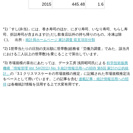
2015
445.48
1.6
*1)「すし(弁当)」には、巻き寿司のほか、にぎり寿司、いなり寿司、ちらし寿
司、折詰寿司が含まれます(ただし飲食店以外の持ち帰りのもの。冷凍は除
く)。 出所：
統計局ホームページ 家計調査 収支項目分類
*2) 1世帯当たりの日別の支出額に世帯数(総務省「労働力調査」でみた、該当月
における二人以上の世帯数)を乗じることで算出しています。
*3) 市場規模の算出にあたっては、データ工房 浅田昭司氏による
科学技術振興
機構「情報管理 Vol. 54(2011) No. 9 統計情報活用への招待 第6回 家計の公的統
計」
の「3.1 クリスマスケーキの市場規模の推定」に記載された市場規模推定法
をベースとして用いています。この記事を含む
連載記事：統計情報活用への招
待
は各種統計情報を活用する上で大変有用です。