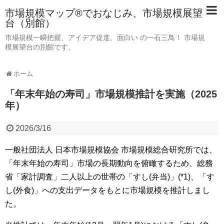
市場規模マップ®でおなじみ、市場規模展望
台（別館）
市場規模一瞬把握、アイデア促進、面白い の一石三鳥！ 市場規
模展望台の別館です。
ホーム
「年末年始の寿司」市場規模推計を実施（2025
年）
2026/3/16
一般社団法人 日本市場規模協会 市場規模総合研究所では、
「年末年始の寿司」市場の長期動向を俯瞰するため、総務
省「家計調査」二人以上の世帯の「すし(弁当)」(*1)、「す
し(外食)」への支出データをもとに市場規模を推計しまし
た。