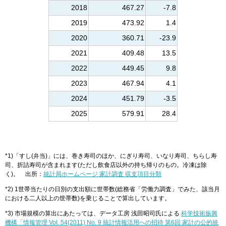
2018
467.27
-7.8
2019
473.92
1.4
2020
360.71
-23.9
2021
409.48
13.5
2022
449.45
9.8
2023
467.94
4.1
2024
451.79
-3.5
2025
579.91
28.4
*1)「すし(弁当)」には、巻き寿司のほか、にぎり寿司、いなり寿司、ちらし寿
司、折詰寿司が含まれます(ただし飲食店以外の持ち帰りのもの。冷凍は除
く)。 出所：
統計局ホームページ 家計調査 収支項目分類
*2) 1世帯当たりの日別の支出額に世帯数(総務省「労働力調査」でみた、該当月
における二人以上の世帯数)を乗じることで算出しています。
*3) 市場規模の算出にあたっては、データ工房 浅田昭司氏による
科学技術振興
機構「情報管理 Vol. 54(2011) No. 9 統計情報活用への招待 第6回 家計の公的統