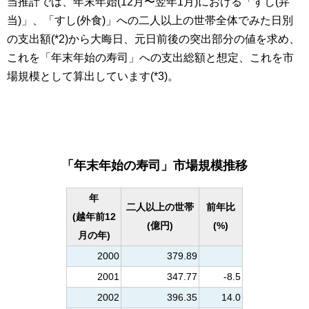
当推計では、年末年始(12月〜翌年1月)における「すし(弁
当)」、「すし(外食)」への二人以上の世帯全体でみた日別
の支出額(*2)から大晦日、元日前後の突出部分の値を求め、
これを「年末年始の寿司」への支出総額と想定、これを市
場規模として算出しています(*3)。
「年末年始の寿司」市場規模推移
年
二人以上の世帯
前年比
(越年前12
(億円)
(%)
月の年)
2000
379.89
2001
347.77
-8.5
2002
396.35
14.0