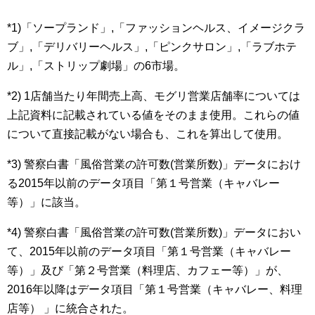
*1)「ソープランド」,「ファッションヘルス、イメージクラ
ブ」,「デリバリーヘルス」,「
ピンクサロン
」,「
ラブホテ
ル
」,「
ストリップ劇場
」の6市場。
*2) 1店舗当たり年間売上高、モグリ営業店舗率については
上記資料に記載されている値をそのまま使用。これらの値
について直接記載がない場合も、これを算出して使用。
*3) 警察白書「風俗営業の許可数(営業所数)」データにおけ
る2015年以前のデータ項目「第１号営業（キャバレー
等）」に該当。
*4) 警察白書「風俗営業の許可数(営業所数)」データにおい
て、2015年以前のデータ項目「第１号営業（キャバレー
等）」及び「第２号営業（料理店、カフェー等）」が、
2016年以降はデータ項目「第１号営業（キャバレー、料理
店等） 」に統合された。