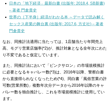
日本の「地下経済」最新白書 (出版年: 2018.4, SB新書)
– 著者 門倉貴史
世界の［下半身］経済がわかる本 ～データで読み解く
セックス産業の舞台裏 (出版年: 2017.6, 方丈社) – 著者
門倉貴史
なお、同推計法適用に当たっては、1店舗当たり年間売上
高、モグリ営業店舗率(*2)が、推計対象となる全年次にわた
り不変であると仮定しています。
また、同推計法において「ピンクサロン」の市場規模推計
に必要となるキャバレー数(*3)は、2016年以降、警察白書
から直接得られなくなったため(*4)、同白書「風俗営業の許
可数(営業所数)」複数年次分データから2016年以降のキャ
バレー数を独自推計し、これを市場規模推計に使用してい
ます。