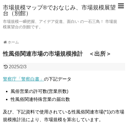
市場規模マップ®でおなじみ、市場規模展望
台（別館）
市場規模一瞬把握、アイデア促進、面白い の一石三鳥！ 市場規
模展望台の別館です。
ホーム
性風俗関連市場の市場規模推計 ＜出所＞
2025/2/3
警察庁「警察白書」
の下記データ
風俗営業の許可数(営業所数)
性風俗関連特殊営業の届出数
及び、下記資料で使用されている性風俗関連市場(*1)の市場
規模推計法により、市場規模を算出しています。