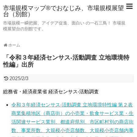
市場規模マップ®でおなじみ、市場規模展望
台（別館）
市場規模一瞬把握、アイデア促進、面白い の一石三鳥！ 市場規
模展望台の別館です。
ホーム
「令和３年経済センサス‐活動調査 立地環境特
性編」出所
2025/2/3
総務省・経済産業省 経済センサス‐活動調査
令和３年経済センサス‐活動調査 立地環境特性編 第２表
商業集積地区（商店街）の小売業・飲食サービス業・生
活関連サービス業別、都道府県別、市区町村別の商店街
数、事業所数、大規模小売店舗数、大規模小売店舗内事