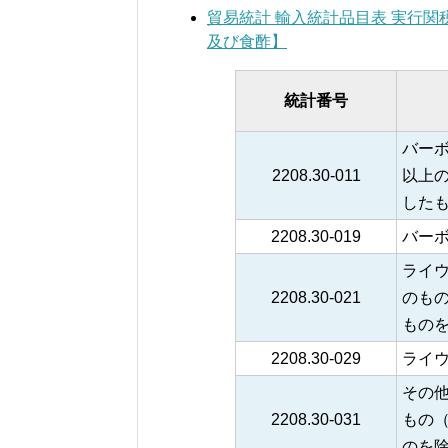
貿易統計 輸入統計品目表 実行関
及び食酢】
統計番号
バーボ
2208.30-011
以上
した
2208.30-019
バー
ライウ
2208.30-021
のも
ものを
2208.30-029
ライ
その他
2208.30-031
もの
のを除