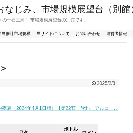
おなじみ、市場規模展望台（別館
 の一石三鳥！ 市場規模展望台の別館です。
独自推計市場規模
当サイトについて
お問い合わせ
運営者情報
＞
2025/2/3
税率表（2024年4月1日版）【第22類 飲料、アルコール
ボトル
品名
ワイン