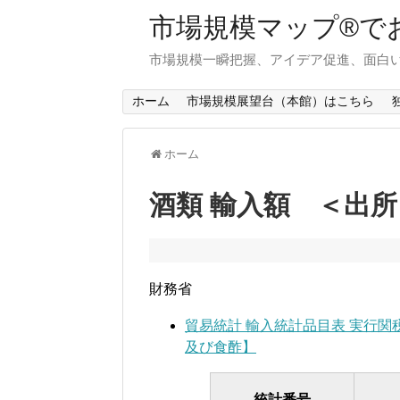
市場規模マップ®で
市場規模一瞬把握、アイデア促進、面白い
ホーム
市場規模展望台（本館）はこちら
ホーム
酒類 輸入額 ＜出所
財務省
貿易統計 輸入統計品目表 実行関
及び食酢】
統計番号