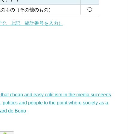
他のもの（その他のもの）
◯
定で、上記、統計番号を入力）
 that cheap and easy criticism in the media succeeds
 politics and people to the point where society as a
ard de Bono