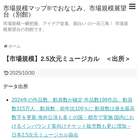
市場規模マップ®でおなじみ、市場規模展望
台（別館）
市場規模一瞬把握、アイデア促進、面白い の一石三鳥！ 市場規
模展望台の別館です。
ホーム
【市場規模】2.5次元ミュージカル ＜出所＞
2025/10/30
データ出所
2024年の作品数、動員数が確定 作品数198作品、動員
数315万人 動員数 前年比109％に 動員数は過去最高
数字を更新 海外公演も多くの国・都市で実施 国内にお
けるインバウンド客向けチケット販売数も更に増加 –
日本2.5次元ミュージカル協会