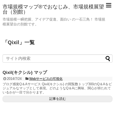
市場規模マップ®でおなじみ、市場規模展望
台（別館）
市場規模一瞬把握、アイデア促進、面白い の一石三鳥！ 市場規
模展望台の別館です。
「
Qixil
」
一覧
Qixil(キクシル) マップ
2014/7/24
Webサービスの可視化
ブログ感覚Q＆Aサービス Qixil(キクシル) の閲覧数トップ300のQ＆Aをビ
ジュアルなマップとして表現。どのようなQ＆Aに興味、関心が持たれて
いるかが一目で分かります。
記事を読む