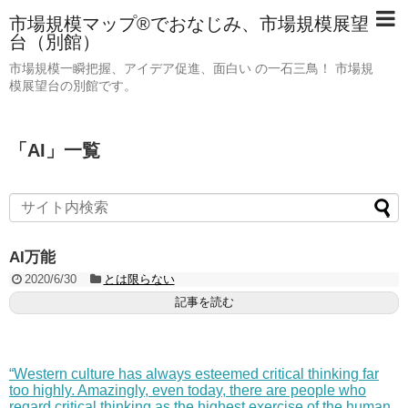
市場規模マップ®でおなじみ、市場規模展望
台（別館）
市場規模一瞬把握、アイデア促進、面白い の一石三鳥！ 市場規
模展望台の別館です。
「
AI
」
一覧
AI万能
2020/6/30
とは限らない
記事を読む
“Western culture has always esteemed critical thinking far
too highly. Amazingly, even today, there are people who
regard critical thinking as the highest exercise of the human